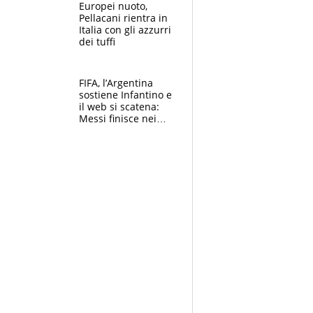
E svela la sorpresa
Europei nuoto,
agli Europei
Pellacani rientra in
Italia con gli azzurri
dei tuffi
FIFA, l’Argentina
sostiene Infantino e
il web si scatena:
Messi finisce nei
meme, la Seleccion
travolta dalle
polemiche