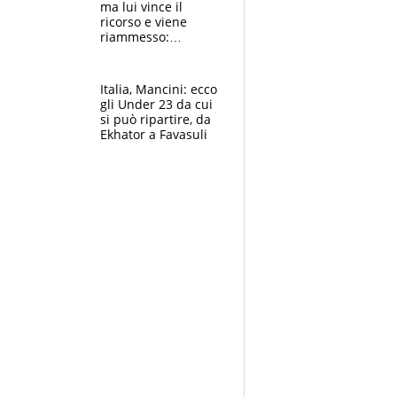
ma lui vince il
ricorso e viene
riammesso:
continua momento
nero per gli arbitri
Italia, Mancini: ecco
gli Under 23 da cui
si può ripartire, da
Ekhator a Favasuli