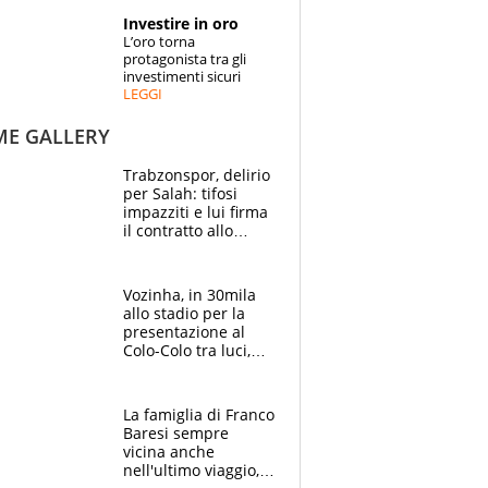
STORIE
Investire in oro
L’oro torna
SPECIALI
protagonista tra gli
investimenti sicuri
LEGGI
ESPERTI
ME GALLERY
CONTATTI
Trabzonspor, delirio
per Salah: tifosi
impazziti e lui firma
il contratto allo
stadio
Vozinha, in 30mila
allo stadio per la
presentazione al
Colo-Colo tra luci,
spettacolo, elicotteri
e paracadutisti
La famiglia di Franco
Baresi sempre
vicina anche
nell'ultimo viaggio,