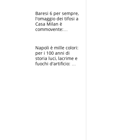
la moglie Maura, i
figli e i suoi cari
circondati
Baresi 6 per sempre,
dall'affetto dei tifosi
l'omaggio dei tifosi a
Casa Milan è
commovente:
maglie, bandiere,
sciarpe, lacrime e
bigliettini
Napoli è mille colori:
per i 100 anni di
storia luci, lacrime e
fuochi d'artificio: De
Laurentiis salta al
coro anti-Juve