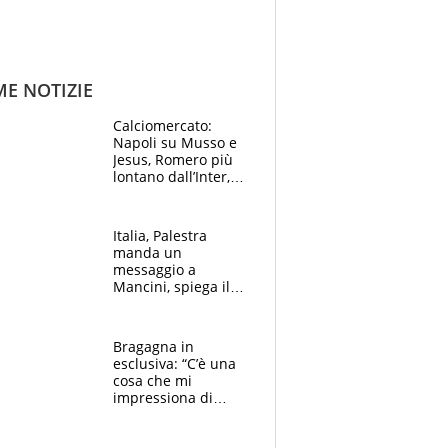
ME NOTIZIE
Calciomercato:
Napoli su Musso e
Jesus, Romero più
lontano dall’Inter,
delirio Mastantuono,
Juve su Trubin. Il
tabellone
Italia, Palestra
manda un
messaggio a
Mancini, spiega il
motivo del no
all’Inter e lancia
l'alleanza con
Bragagna in
Donnarumma
esclusiva: “C’è una
cosa che mi
impressiona di
Doualla. Jacobs?
Ecco come è rinato”.