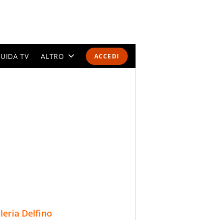
UIDA TV
ALTRO
ACCEDI
CALENDARI E CLASSIFICHE
ALTRI SPORT
MONDIALI 2026
OLIMPIADI
GOSSIP
LIFESTYLE
lleria Delfino