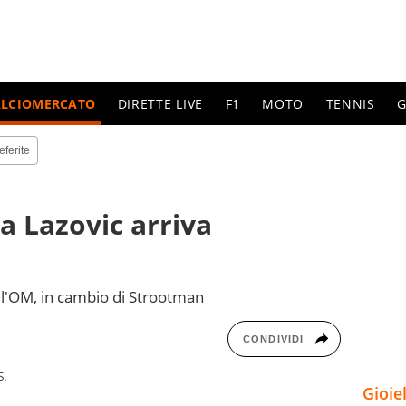
ALCIOMERCATO
DIRETTE LIVE
F1
MOTO
TENNIS
G
eferite
a Lazovic arriva
all'OM, in cambio di Strootman
CONDIVIDI
s.
Gioie