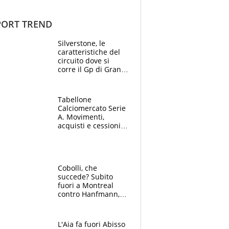
ORT TREND
Silverstone, le
caratteristiche del
circuito dove si
corre il Gp di Gran
Bretagna del
Motomondiale
Tabellone
Calciomercato Serie
A. Movimenti,
acquisti e cessioni:
estate 2026-27
Cobolli, che
succede? Subito
fuori a Montreal
contro Hanfmann,
per Flavio è tutta
colpa della tosse
L'Aia fa fuori Abisso