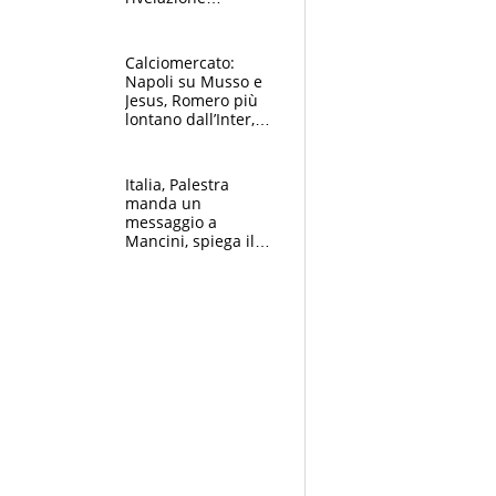
dell’amico
giornalista e il piano
B. Rune verso la
Calciomercato:
rinuncia
Napoli su Musso e
Jesus, Romero più
lontano dall’Inter,
delirio Mastantuono,
Juve su Trubin. Il
tabellone
Italia, Palestra
manda un
messaggio a
Mancini, spiega il
motivo del no
all’Inter e lancia
l'alleanza con
Donnarumma