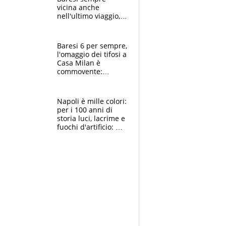
vicina anche
nell'ultimo viaggio,
la moglie Maura, i
figli e i suoi cari
circondati
Baresi 6 per sempre,
dall'affetto dei tifosi
l'omaggio dei tifosi a
Casa Milan è
commovente:
maglie, bandiere,
sciarpe, lacrime e
bigliettini
Napoli è mille colori:
per i 100 anni di
storia luci, lacrime e
fuochi d'artificio: De
Laurentiis salta al
coro anti-Juve