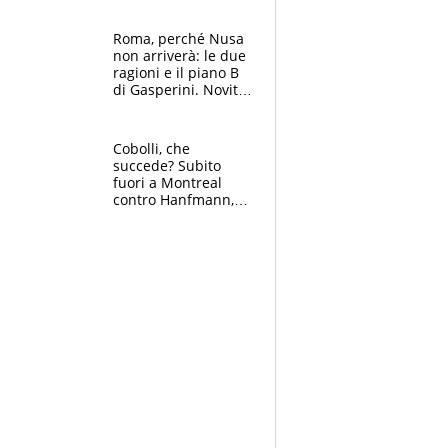
Roma, perché Nusa
non arriverà: le due
ragioni e il piano B
di Gasperini. Novità
su Pellegrini e
Cacciamani
Cobolli, che
succede? Subito
fuori a Montreal
contro Hanfmann,
per Flavio è tutta
colpa della tosse