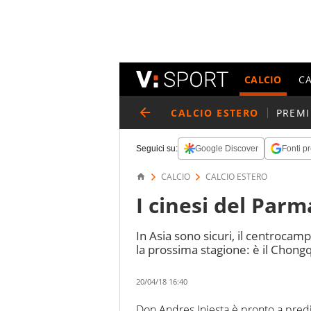
CALCIO
C
CALCIO ESTERO
PREMI
Seguici su:
Google Discover
Fonti pr
CALCIO
CALCIO ESTERO
I cinesi del Parm
In Asia sono sicuri, il centrocam
la prossima stagione: è il Chong
20/04/18 16:40
Don Andres Iniesta è pronto a predi