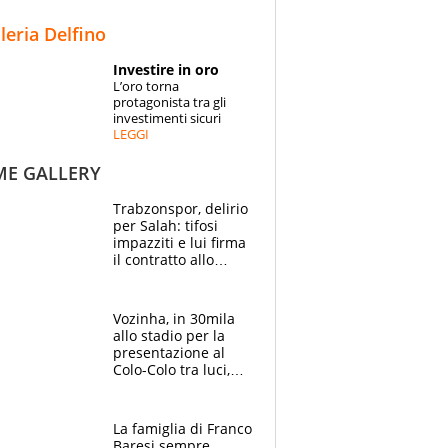
STORIE
lleria Delfino
SPECIALI
Investire in oro
L’oro torna
ESPERTI
protagonista tra gli
investimenti sicuri
LEGGI
CONTATTI
ME GALLERY
Trabzonspor, delirio
per Salah: tifosi
impazziti e lui firma
il contratto allo
stadio
Vozinha, in 30mila
allo stadio per la
presentazione al
Colo-Colo tra luci,
spettacolo, elicotteri
e paracadutisti
La famiglia di Franco
Baresi sempre