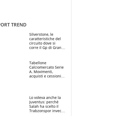
ORT TREND
Silverstone, le
caratteristiche del
circuito dove si
corre il Gp di Gran
Bretagna del
Motomondiale
Tabellone
Calciomercato Serie
A. Movimenti,
acquisti e cessioni:
estate 2026-27
Lo voleva anche la
Juventus: perché
Salah ha scelto il
Trabzonspor invece
di un top club