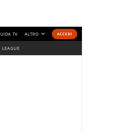
UIDA TV
ALTRO
ACCEDI
I LEAGUE
CALENDARI E CLASSIFICHE
ALTRI SPORT
MONDIALI 2026
OLIMPIADI
GOSSIP
LIFESTYLE