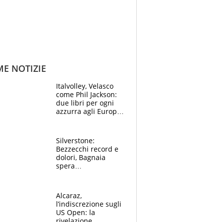
ME NOTIZIE
Italvolley, Velasco
come Phil Jackson:
due libri per ogni
azzurra agli Europei.
Quello per Sylla è
“geniale”
Silverstone:
Bezzecchi record e
dolori, Bagnaia
spera
nell'antidolorifico,
Marquez si tira fuori
e vota Aprilia
Alcaraz,
l’indiscrezione sugli
US Open: la
rivelazione