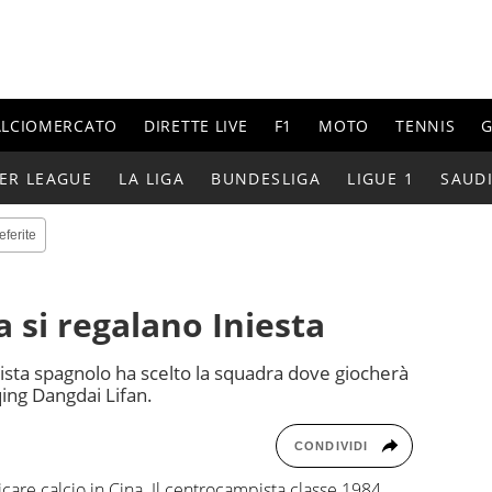
ALCIOMERCATO
DIRETTE LIVE
F1
MOTO
TENNIS
G
ER LEAGUE
LA LIGA
BUNDESLIGA
LIGUE 1
SAUD
eferite
a si regalano Iniesta
pista spagnolo ha scelto la squadra dove giocherà
qing Dangdai Lifan.
CONDIVIDI
care calcio in Cina. Il centrocampista classe 1984