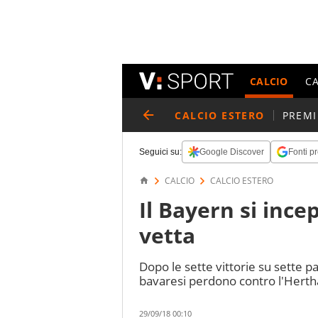
CALCIO
C
CALCIO ESTERO
PREMI
Seguici su:
Google Discover
Fonti pr
CALCIO
CALCIO ESTERO
Il Bayern si ince
vetta
Dopo le sette vittorie su sette pa
bavaresi perdono contro l'Herth
29/09/18 00:10