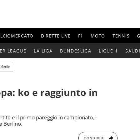
ALCIOMERCATO
DIRETTE LIVE
F1
MOTO
TENNIS
G
ER LEAGUE
LA LIGA
BUNDESLIGA
LIGUE 1
SAUD
eferite
ppa: ko e raggiunto in
rtite e il primo pareggio in campionato, i
a Berlino.
CONDIVIDI