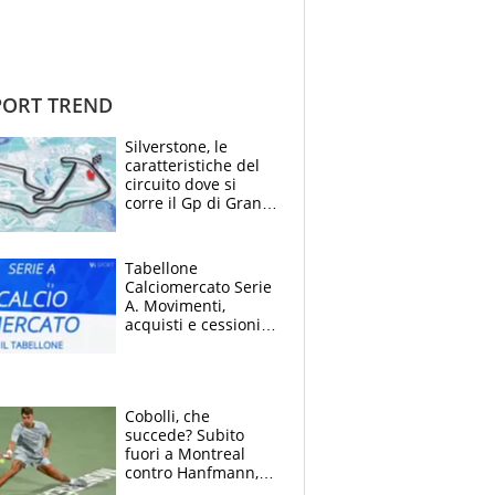
ORT TREND
Silverstone, le
caratteristiche del
circuito dove si
corre il Gp di Gran
Bretagna del
Motomondiale
Tabellone
Calciomercato Serie
A. Movimenti,
acquisti e cessioni:
estate 2026-27
Cobolli, che
succede? Subito
fuori a Montreal
contro Hanfmann,
per Flavio è tutta