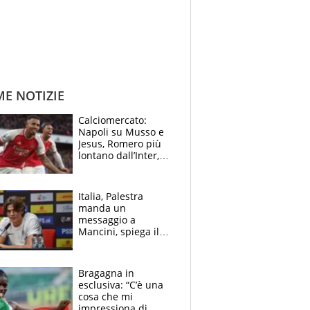
ME NOTIZIE
Calciomercato:
Napoli su Musso e
Jesus, Romero più
lontano dall’Inter,
delirio Mastantuono,
Juve su Trubin. Il
tabellone
Italia, Palestra
manda un
messaggio a
Mancini, spiega il
motivo del no
all’Inter e lancia
l'alleanza con
Bragagna in
Donnarumma
esclusiva: “C’è una
cosa che mi
impressiona di