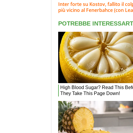
Inter forte su Kostov, fallito il c
più vicino al Fenerbahce (con Lea