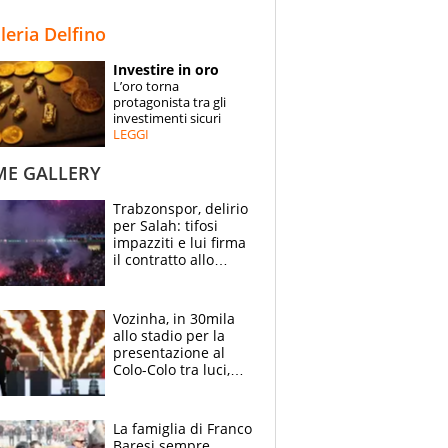
STORIE
lleria Delfino
SPECIALI
Investire in oro
L’oro torna
ESPERTI
protagonista tra gli
investimenti sicuri
LEGGI
CONTATTI
ME GALLERY
Trabzonspor, delirio
per Salah: tifosi
impazziti e lui firma
il contratto allo
stadio
Vozinha, in 30mila
allo stadio per la
presentazione al
Colo-Colo tra luci,
spettacolo, elicotteri
e paracadutisti
La famiglia di Franco
Baresi sempre