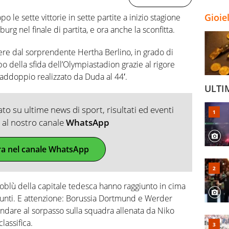
Gioie
 le sette vittorie in sette partite a inizio stagione
burg nel finale di partita, e ora anche la sconfitta.
attere dal sorprendente Hertha Berlino, in grado di
o della sfida dell’Olympiastadion grazie al rigore
 raddoppio realizzato da Duda al 44′.
ULTI
o su ultime news di sport, risultati ed eventi
ti al nostro canale
WhatsApp
ra nel canale WhatsApp
coblù della capitale tedesca hanno raggiunto in cima
3 punti. E attenzione: Borussia Dortmund e Werder
andare al sorpasso sulla squadra allenata da Niko
lassifica.