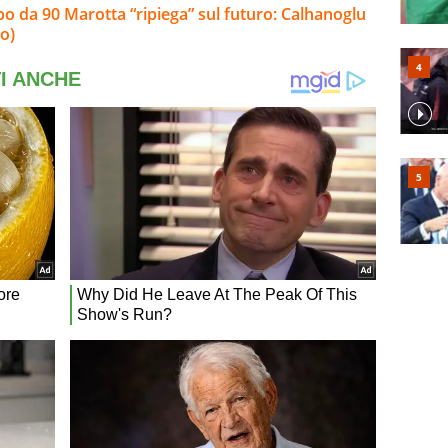
olpo da 90 Marotta “ripiega” sul futuro: Calhanoglu
o)