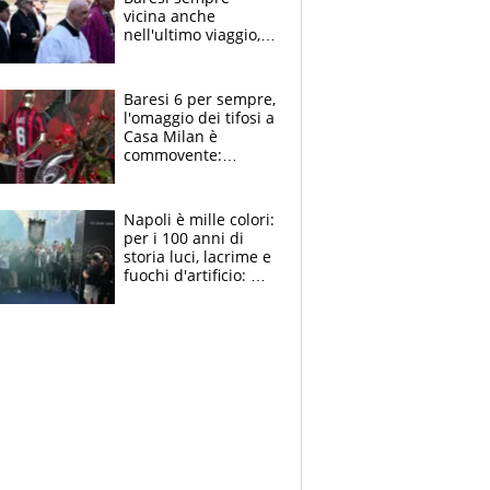
vicina anche
nell'ultimo viaggio,
la moglie Maura, i
figli e i suoi cari
circondati
Baresi 6 per sempre,
dall'affetto dei tifosi
l'omaggio dei tifosi a
Casa Milan è
commovente:
maglie, bandiere,
sciarpe, lacrime e
bigliettini
Napoli è mille colori:
per i 100 anni di
storia luci, lacrime e
fuochi d'artificio: De
Laurentiis salta al
coro anti-Juve