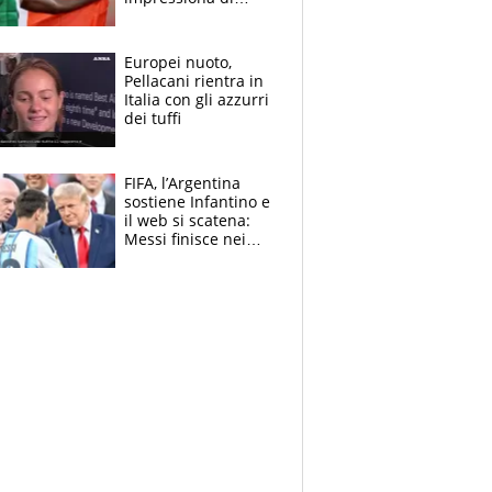
Doualla. Jacobs?
Ecco come è rinato”.
E svela la sorpresa
Europei nuoto,
agli Europei
Pellacani rientra in
Italia con gli azzurri
dei tuffi
FIFA, l’Argentina
sostiene Infantino e
il web si scatena:
Messi finisce nei
meme, la Seleccion
travolta dalle
polemiche