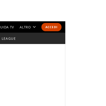
UIDA TV
ALTRO
ACCEDI
I LEAGUE
CALENDARI E CLASSIFICHE
ALTRI SPORT
MONDIALI 2026
OLIMPIADI
GOSSIP
LIFESTYLE