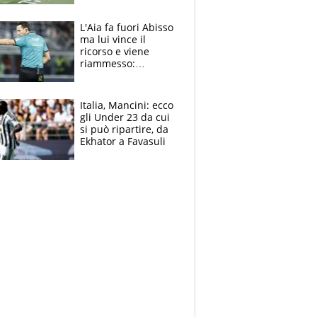
colpa della tosse
L'Aia fa fuori Abisso
ma lui vince il
ricorso e viene
riammesso:
continua momento
nero per gli arbitri
Italia, Mancini: ecco
gli Under 23 da cui
si può ripartire, da
Ekhator a Favasuli