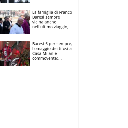
spettacolo, elicotteri
e paracadutisti
La famiglia di Franco
Baresi sempre
vicina anche
nell'ultimo viaggio,
la moglie Maura, i
figli e i suoi cari
circondati
Baresi 6 per sempre,
dall'affetto dei tifosi
l'omaggio dei tifosi a
Casa Milan è
commovente:
maglie, bandiere,
sciarpe, lacrime e
bigliettini