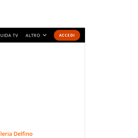
UIDA TV
ALTRO
ACCEDI
CALENDARI E CLASSIFICHE
ALTRI SPORT
MONDIALI 2026
OLIMPIADI
GOSSIP
LIFESTYLE
lleria Delfino