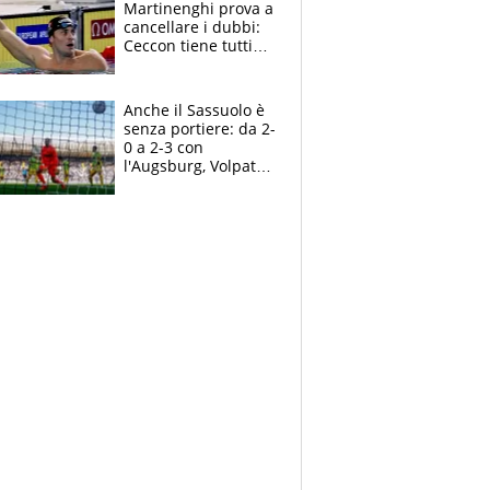
Martinenghi prova a
cancellare i dubbi:
Ceccon tiene tutti
col fiato sospeso.
Pellegrini punta su
Curtis
Anche il Sassuolo è
senza portiere: da 2-
0 a 2-3 con
l'Augsburg, Volpato
non basta, che
errori di Muric