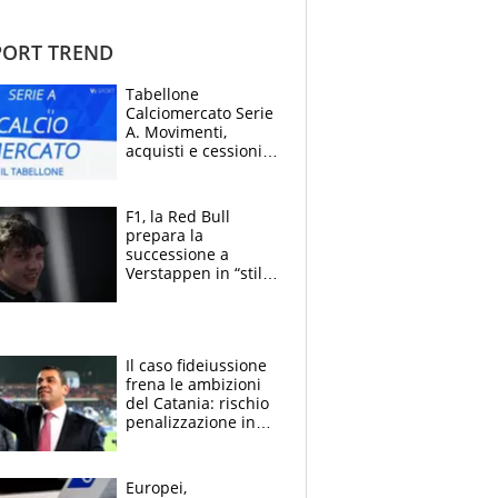
ORT TREND
Tabellone
Calciomercato Serie
A. Movimenti,
acquisti e cessioni:
estate 2026-27
F1, la Red Bull
prepara la
successione a
Verstappen in “stile
Antonelli”. Colapinto
derubato, che
attacco all’Italia
Il caso fideiussione
frena le ambizioni
del Catania: rischio
penalizzazione in
classifica, cosa
succede?
Europei,