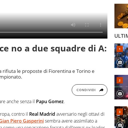
ULTI
ce no a due squadre di A:
a rifiuta le proposte di Fiorentina e Torino e
ampionato.
CONDIVIDI
are anche senza il
Papu Gomez
.
ropa, contro il
Real Madrid
avversario negli ottavi di
Gian Piero Gasperini
sembra avere assimilato a
la come una separazione forzata dall’ormai ex leader