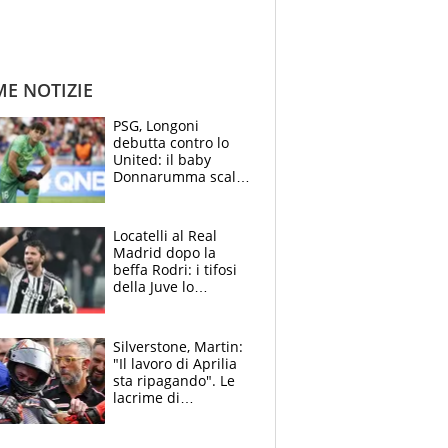
ME NOTIZIE
PSG, Longoni
debutta contro lo
United: il baby
Donnarumma scalza
Chevalier, Luis
Enrique l’ha rifatto
Locatelli al Real
Madrid dopo la
beffa Rodri: i tifosi
della Juve lo
“vendono” sui social,
cosa c’è di vero
Silverstone, Martin:
"Il lavoro di Aprilia
sta ripagando". Le
lacrime di
Bezzecchi: "Ho dato
tutto, spero di finire