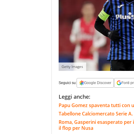
Getty Images
Seguici su:
Google Discover
Fonti pr
Leggi anche:
Papu Gomez spaventa tutti con un
Tabellone Calciomercato Serie A. 
Roma, Gasperini esasperato per i
il flop per Nusa