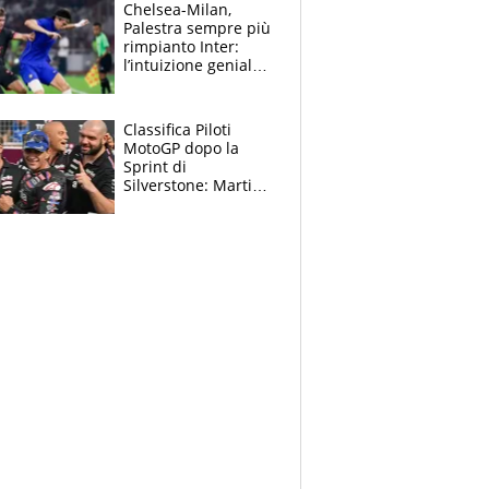
la gara domani"
Chelsea-Milan,
Palestra sempre più
rimpianto Inter:
l’intuizione geniale
di Alonso fa esultare
anche Mancini
Classifica Piloti
MotoGP dopo la
Sprint di
Silverstone: Martin
sempre più leader,
Bezzecchi supera
Marquez