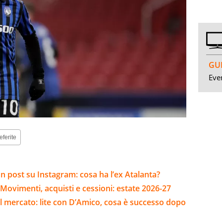
GUI
Even
eferite
 post su Instagram: cosa ha l’ex Atalanta?
Movimenti, acquisti e cessioni: estate 2026-27
l mercato: lite con D’Amico, cosa è successo dopo