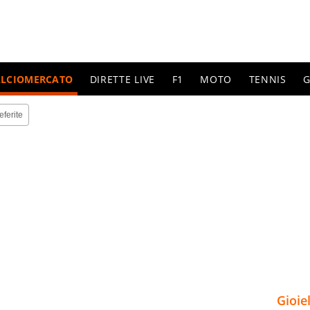
ALCIOMERCATO
DIRETTE LIVE
F1
MOTO
TENNIS
G
eferite
Gioie