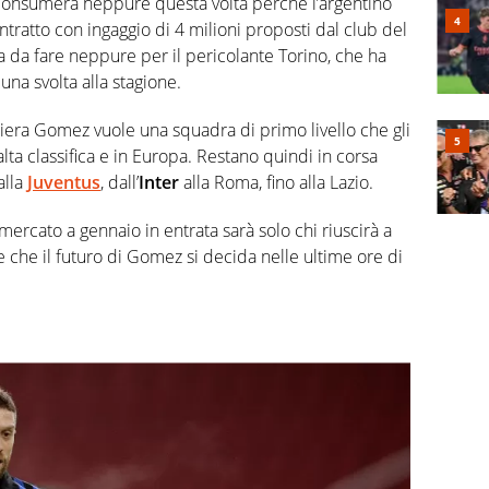
 consumerà neppure questa volta perché l’argentino
ntratto con ingaggio di 4 milioni proposti dal club del
la da fare neppure per il pericolante Torino, che ha
una svolta alla stagione.
rriera Gomez vuole una squadra di primo livello che gli
lta classifica e in Europa. Restano quindi in corsa
alla
Juventus
, dall’
Inter
alla Roma, fino alla Lazio.
mercato a gennaio in entrata sarà solo chi riuscirà a
e che il futuro di Gomez si decida nelle ultime ore di