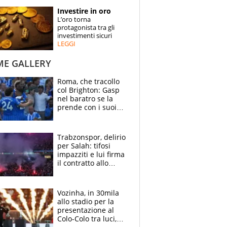
STORIE
Investire in oro
L’oro torna
SPECIALI
protagonista tra gli
investimenti sicuri
LEGGI
ESPERTI
ME GALLERY
CONTATTI
Roma, che tracollo
col Brighton: Gasp
nel baratro se la
prende con i suoi
cambiando tutti
Trabzonspor, delirio
per Salah: tifosi
impazziti e lui firma
il contratto allo
stadio
Vozinha, in 30mila
allo stadio per la
presentazione al
Colo-Colo tra luci,