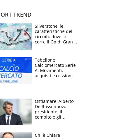
ORT TREND
Silverstone, le
caratteristiche del
circuito dove si
corre il Gp di Gran
Bretagna del
Motomondiale
Tabellone
Calciomercato Serie
A. Movimenti,
acquisti e cessioni:
estate 2026-27
Ostiamare, Alberto
De Rossi nuovo
presidente: il
compito e gli
obiettivi ricevuti dal
figlio Daniele
Chi è Chiara