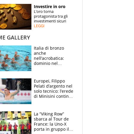
STORIE
Investire in oro
L’oro torna
SPECIALI
protagonista tra gli
investimenti sicuri
LEGGI
ESPERTI
ME GALLERY
CONTATTI
Italia di bronzo
anche
nell’acrobatica:
dominio nel
medagliere, ora
tocca a Ceccon, Curti
e compagni
Europei, Filippo
continuare
Pelati d’argento nel
solo tecnico: l’erede
di Minisini continua
a stupire, Los
Angeles è già nel
mirino
La “Viking Row”
sbarca al Tour de
France: la Uno-X
porta in gruppo il