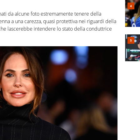
ati da alcune foto estremamente tenere della
nna a una carezza, quasi protettiva nei riguardi della
he lascerebbe intendere lo stato della conduttrice