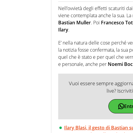
Giornalista professionista dal 
soprattutto di calcio, di sport
Nell’ovvietà degli effetti scaturiti da
nell'ambito della creazione di 
viene contemplata anche la sua. La 
ruolo di libero. Cura una classi
Bastian Muller
. Poi
Francesco Tot
Ilary
.
E’ nella natura delle cose perché ve
la notizia fosse confermata, la sua 
quel che è stato e per quel che verr
e personale, anche per
Noemi Boc
Vuoi essere sempre aggiornat
live? Iscrivi
Ent
Ilary Blasi, il gesto di Bastian