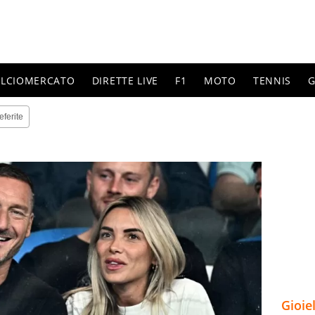
ALCIOMERCATO
DIRETTE LIVE
F1
MOTO
TENNIS
G
eferite
Gioie