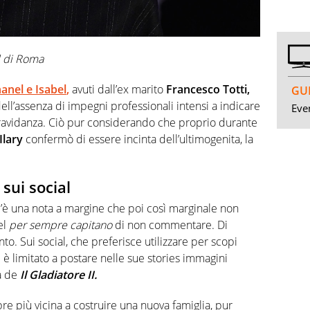
al di Roma
hanel e Isabel
,
avuti dall’ex marito
Francesco Totti,
GUI
ll’assenza di impegni professionali intensi a indicare
Even
gravidanza. Ciò pur considerando che proprio durante
Ilary
confermò di essere incinta dell’ultimogenita, la
 sui social
c’è una nota a margine che poi così marginale non
el
per sempre capitano
di non commentare. Di
. Sui social, che preferisce utilizzare per scopi
 è limitato a postare nelle sue stories immagini
ra de
Il Gladiatore II.
 più vicina a costruire una nuova famiglia, pur