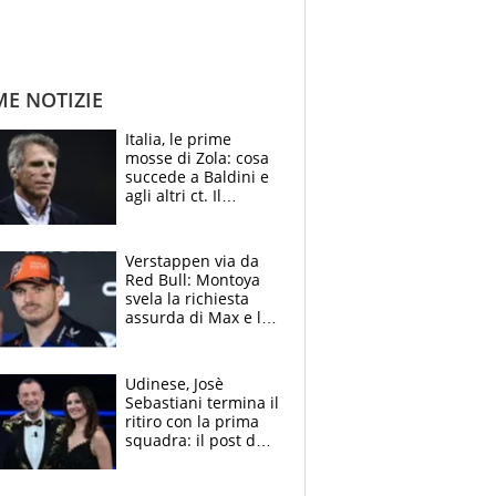
ME NOTIZIE
Italia, le prime
mosse di Zola: cosa
succede a Baldini e
agli altri ct. Il
Borussia tenta un
altro sgarbo agli
azzurri
Verstappen via da
Red Bull: Montoya
svela la richiesta
assurda di Max e lo
avverte: “Sicuro
Mercedes e
McLaren siano
Udinese, Josè
meglio?”
Sebastiani termina il
ritiro con la prima
squadra: il post del
figlio di Amadeus e
Sanremo sullo