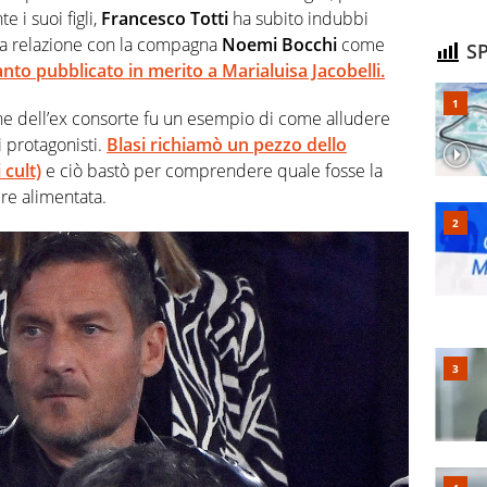
 i suoi figli,
Francesco Totti
ha subito indubbi
sua relazione con la compagna
Noemi Bocchi
come
SP
anto pubblicato in merito a
Marialuisa Jacobelli
.
zione dell’ex consorte fu un esempio di come alludere
i protagonisti.
Blasi
richiamò un pezzo dello
 cult)
e ciò bastò per comprendere quale fosse la
re alimentata.