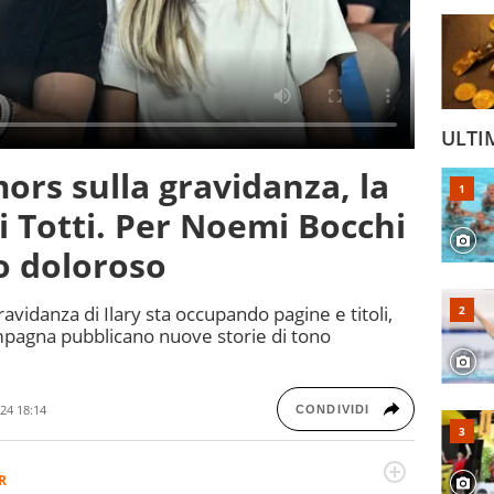
ULTI
umors sulla gravidanza, la
i Totti. Per Noemi Bocchi
lo doloroso
ravidanza di Ilary sta occupando pagine e titoli,
compagna pubblicano nuove storie di tono
24 18:14
CONDIVIDI
R