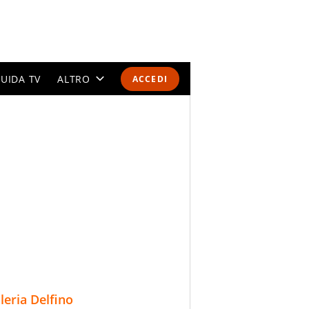
UIDA TV
ALTRO
ACCEDI
CALENDARI E CLASSIFICHE
ALTRI SPORT
MONDIALI 2026
OLIMPIADI
GOSSIP
LIFESTYLE
lleria Delfino