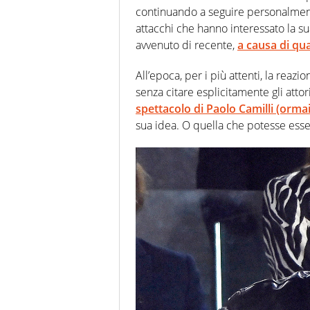
continuando a seguire personalmente
attacchi che hanno interessato la 
avvenuto di recente,
a causa di qu
All’epoca, per i più attenti, la rea
senza citare esplicitamente gli attor
spettacolo di
Paolo Camilli
(ormai
sua idea. O quella che potesse esse