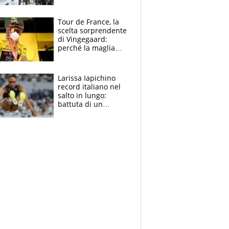
rito della Norvegia
di Haaland e
compagni
Tour de France, la
scelta sorprendente
di Vingegaard:
perché la maglia
gialla indossa la
mascherina, il
rischio da evitare
Larissa Iapichino
record italiano nel
salto in lungo:
battuta di un
centimetro mamma
Fiona May