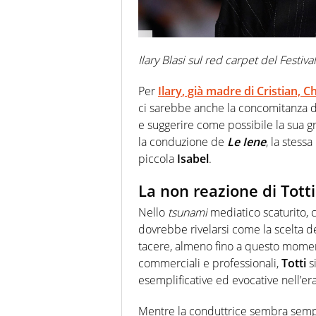
Ilary Blasi sul red carpet del Festiv
Per
Ilary
, già madre di
Cristian, C
ci sarebbe anche la concomitanza de
e suggerire come possibile la sua 
la conduzione de
Le Iene
, la stessa
piccola
Isabel
.
La non reazione di Totti
Nello
tsunami
mediatico scaturito, 
dovrebbe rivelarsi come la scelta d
tacere, almeno fino a questo momento
commerciali e professionali,
Totti
si
esemplificative ed evocative nell’e
Mentre la conduttrice sembra sempre