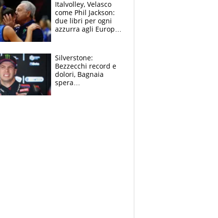
sfondo
Italvolley, Velasco
come Phil Jackson:
due libri per ogni
azzurra agli Europei.
Quello per Sylla è
“geniale”
Silverstone:
Bezzecchi record e
dolori, Bagnaia
spera
nell'antidolorifico,
Marquez si tira fuori
e vota Aprilia