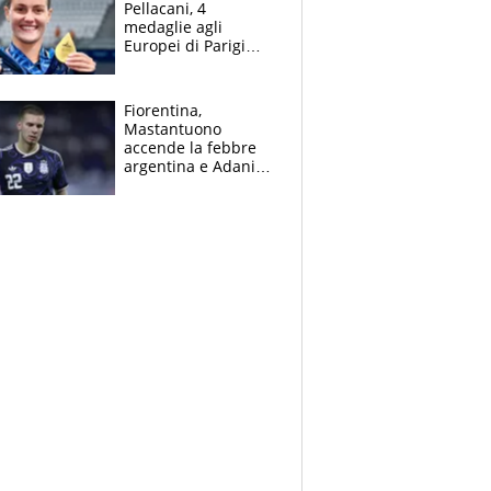
Pellacani, 4
medaglie agli
Europei di Parigi
2026, papà
Giampaolo
giornalista, mamma
Fiorentina,
insegnante e il
Mastantuono
fratello calciatore
accende la febbre
argentina e Adani
impazzisce. Ma
Antognoni ‘rovina la
festa’ a Commisso