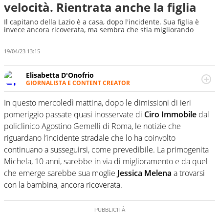
velocità. Rientrata anche la figlia
Il capitano della Lazio è a casa, dopo l'incidente. Sua figlia è
invece ancora ricoverata, ma sembra che stia migliorando
19/04/23 13:15
Elisabetta D'Onofrio
GIORNALISTA E CONTENT CREATOR
Giornalista professionista dal 2007, scrive per curiosità
personale e necessità: soprattutto di calcio, di sport e dei
In questo mercoledì mattina, dopo le dimissioni di ieri
suoi protagonisti, concedendosi innocenti evasioni
pomeriggio passate quasi inosservate di
Ciro Immobile
dal
nell'ambito della creazione di format. Un tempo ala
policlinico Agostino Gemelli di Roma, le notizie che
destra, oggi si sente a suo agio nel ruolo di libero. Cura
riguardano l’incidente stradale che lo ha coinvolto
una classifica riservata dei migliori 5 calciatori di sempre.
continuano a susseguirsi, come prevedibile. La primogenita
Michela, 10 anni, sarebbe in via di miglioramento e da quel
che emerge sarebbe sua moglie
Jessica Melena
a trovarsi
con la bambina, ancora ricoverata.