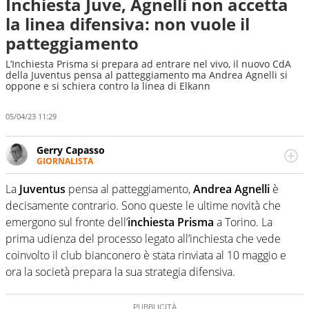
Inchiesta Juve, Agnelli non accetta
la linea difensiva: non vuole il
patteggiamento
L’Inchiesta Prisma si prepara ad entrare nel vivo, il nuovo CdA
della Juventus pensa al patteggiamento ma Andrea Agnelli si
oppone e si schiera contro la linea di Elkann
05/04/23 11:29
Gerry Capasso
GIORNALISTA
Per lui gli sport americani non hanno segreti: basket,
football, baseball e la capacità innata di trovare la notizia
La
Juventus
pensa al patteggiamento,
Andrea Agnelli
è
dove altri non vedono granché
decisamente contrario. Sono queste le ultime novità che
emergono sul fronte dell’
inchiesta Prisma
a Torino. La
prima udienza del processo legato all’inchiesta che vede
coinvolto il club bianconero è stata rinviata al 10 maggio e
ora la società prepara la sua strategia difensiva.