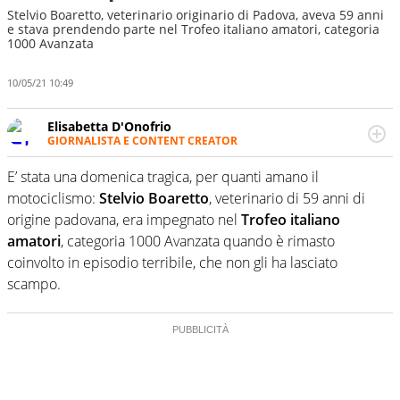
Stelvio Boaretto, veterinario originario di Padova, aveva 59 anni
e stava prendendo parte nel Trofeo italiano amatori, categoria
1000 Avanzata
10/05/21 10:49
Elisabetta D'Onofrio
GIORNALISTA E CONTENT CREATOR
Giornalista professionista dal 2007, scrive per curiosità
personale e necessità: soprattutto di calcio, di sport e dei
E’ stata una domenica tragica, per quanti amano il
suoi protagonisti, concedendosi innocenti evasioni
motociclismo:
Stelvio Boaretto
, veterinario di 59 anni di
nell'ambito della creazione di format. Un tempo ala
origine padovana, era impegnato nel
Trofeo italiano
destra, oggi si sente a suo agio nel ruolo di libero. Cura
amatori
, categoria 1000 Avanzata quando è rimasto
una classifica riservata dei migliori 5 calciatori di sempre.
coinvolto in episodio terribile, che non gli ha lasciato
scampo.