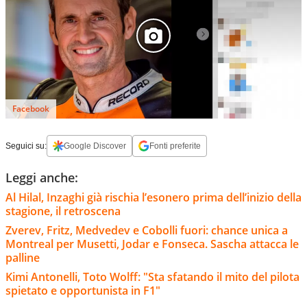
Facebook
Seguici su:
Google Discover
Fonti preferite
Leggi anche:
Al Hilal, Inzaghi già rischia l’esonero prima dell’inizio della
stagione, il retroscena
Zverev, Fritz, Medvedev e Cobolli fuori: chance unica a
Montreal per Musetti, Jodar e Fonseca. Sascha attacca le
palline
Kimi Antonelli, Toto Wolff: "Sta sfatando il mito del pilota
spietato e opportunista in F1"