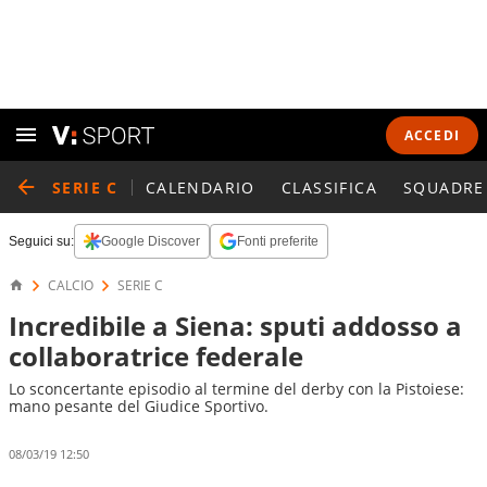
ACCEDI
SERIE C
CALENDARIO
CLASSIFICA
SQUADRE
Seguici su:
Google Discover
Fonti preferite
CALCIO
SERIE C
Incredibile a Siena: sputi addosso a
collaboratrice federale
Lo sconcertante episodio al termine del derby con la Pistoiese:
mano pesante del Giudice Sportivo.
08/03/19 12:50