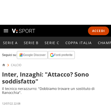
ACCEDI
SERIE A
SERIE B
SERIE C
COPPA ITALIA
CHAMP
Seguici su:
Google Discover
Fonti preferite
CALCIO
Inter, Inzaghi: "Attacco? Sono
soddisfatto"
Il tecnico nerazzurro: "Dobbiamo trovare un sostituto di
Ranocchia".
12/07/22 22:08