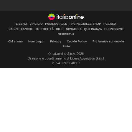
LIBERO
VIRGILIO
PAGINEGIALLE
PAGINEGIALLE SHOP
PGCASA
PAGINEBIANCHE
TUTTOCITTÀ
DILEI
SIVIAGGIA
QUIFINANZA
BUONISSIMO
SUPEREVA
Chi siamo
Note Legali
Privacy
Cookie Policy
Preferenze sui cookie
Aiuto
© Italiaonline S.p.A. 2026
Direzione e coordinamento di Libero Acquisition S.á r.l.
P. IVA 03970540963