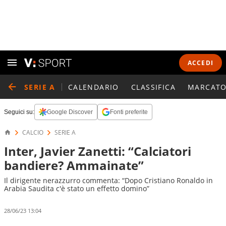
ACCEDI
SERIE A
CALENDARIO
CLASSIFICA
MARCATO
Seguici su:
Google Discover
Fonti preferite
CALCIO
SERIE A
Inter, Javier Zanetti: “Calciatori
bandiere? Ammainate”
Il dirigente nerazzurro commenta: “Dopo Cristiano Ronaldo in
Arabia Saudita c'è stato un effetto domino”
28/06/23 13:04