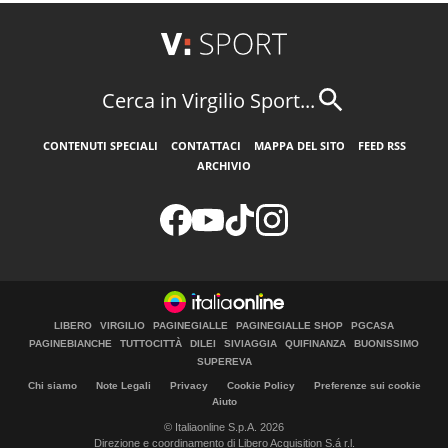
Cerca in Virgilio Sport...
CONTENUTI SPECIALI
CONTATTACI
MAPPA DEL SITO
FEED RSS
ARCHIVIO
LIBERO
VIRGILIO
PAGINEGIALLE
PAGINEGIALLE SHOP
PGCASA
PAGINEBIANCHE
TUTTOCITTÀ
DILEI
SIVIAGGIA
QUIFINANZA
BUONISSIMO
SUPEREVA
Chi siamo
Note Legali
Privacy
Cookie Policy
Preferenze sui cookie
Aiuto
© Italiaonline S.p.A. 2026
Direzione e coordinamento di Libero Acquisition S.á r.l.