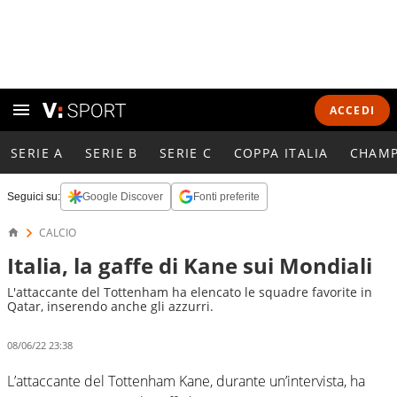
ACCEDI
SERIE A
SERIE B
SERIE C
COPPA ITALIA
CHAMP
Seguici su:
Google Discover
Fonti preferite
CALCIO
Italia, la gaffe di Kane sui Mondiali
L'attaccante del Tottenham ha elencato le squadre favorite in
Qatar, inserendo anche gli azzurri.
08/06/22 23:38
L’attaccante del Tottenham Kane, durante un’intervista, ha