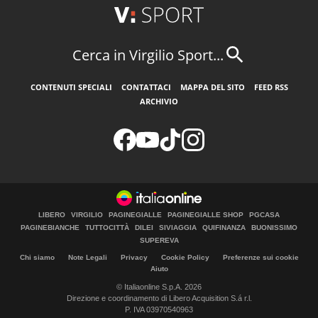
Cerca in Virgilio Sport...
CONTENUTI SPECIALI
CONTATTACI
MAPPA DEL SITO
FEED RSS
ARCHIVIO
LIBERO
VIRGILIO
PAGINEGIALLE
PAGINEGIALLE SHOP
PGCASA
PAGINEBIANCHE
TUTTOCITTÀ
DILEI
SIVIAGGIA
QUIFINANZA
BUONISSIMO
SUPEREVA
Chi siamo
Note Legali
Privacy
Cookie Policy
Preferenze sui cookie
Aiuto
© Italiaonline S.p.A. 2026
Direzione e coordinamento di Libero Acquisition S.á r.l.
P. IVA 03970540963