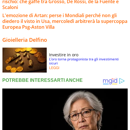
rischio: che gaffe tra Grosso, De Rossi, de la Fuente e
Scaloni
L'emozione di Artan: perse i Mondiali perché non gli
diedero il visto in Usa, mercoledì arbitrerà la supercoppa
Europea Psg-Aston Villa
Gioielleria Delfino
Investire in oro
L’oro torna protagonista tra gli investimenti
sicuri
LEGGI