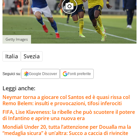
Getty Images
Italia
Svezia
Seguici su:
Google Discover
Fonti preferite
Leggi anche:
Neymar torna a giocare col Santos ed è quasi rissa col
Remo Belem: insulti e provocazioni, tifosi inferociti
FIFA, Lise Klaveness: la ribelle che può scuotere il potere
di Infantino e aprire una nuova era
Mondiali Under 20, tutta l’attenzione per Doualla ma la
“medaglia sicura” è un’altra: Succo a caccia di rivincite