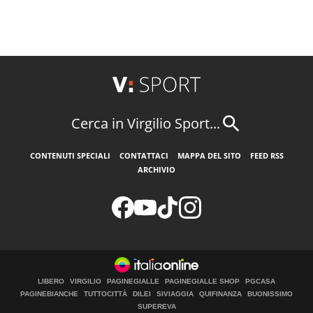
Cerca in Virgilio Sport...
CONTENUTI SPECIALI
CONTATTACI
MAPPA DEL SITO
FEED RSS
ARCHIVIO
LIBERO
VIRGILIO
PAGINEGIALLE
PAGINEGIALLE SHOP
PGCASA
PAGINEBIANCHE
TUTTOCITTÀ
DILEI
SIVIAGGIA
QUIFINANZA
BUONISSIMO
SUPEREVA