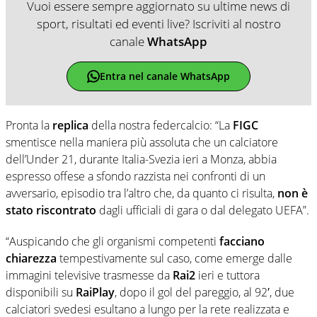
Vuoi essere sempre aggiornato su ultime news di
sport, risultati ed eventi live? Iscriviti al nostro
canale
WhatsApp
Entra nel canale WhatsApp
Pronta la
replica
della nostra federcalcio: “La
FIGC
smentisce nella maniera più assoluta che un calciatore
dell’Under 21, durante Italia-Svezia ieri a Monza, abbia
espresso offese a sfondo razzista nei confronti di un
avversario, episodio tra l’altro che, da quanto ci risulta,
non è
stato riscontrato
dagli ufficiali di gara o dal delegato UEFA”.
“Auspicando che gli organismi competenti
facciano
chiarezza
tempestivamente sul caso, come emerge dalle
immagini televisive trasmesse da
Rai2
ieri e tuttora
disponibili su
RaiPlay
, dopo il gol del pareggio, al 92′, due
calciatori svedesi esultano a lungo per la rete realizzata e