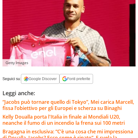
Getty Images
Seguici su:
Google Discover
Fonti preferite
Leggi anche:
“Jacobs può tornare quello di Tokyo”, Mei carica Marcell,
fissa l’obiettivo per gli Europei e scherza su Binaghi
Kelly Doualla porta l'Italia in finale ai Mondiali U20,
neanche il fumo di un incendio la frena sui 100 metri
Bragagna in esclusiva: “C’è una cosa che mi impressiona
di Doualla. Jacobs? Ecco come è rinato”. E svela la