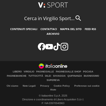
Cerca in Virgilio Sport...
CONTENUTI SPECIALI
CONTATTACI
MAPPA DEL SITO
FEED RSS
ARCHIVIO
LIBERO
VIRGILIO
PAGINEGIALLE
PAGINEGIALLE SHOP
PGCASA
PAGINEBIANCHE
TUTTOCITTÀ
DILEI
SIVIAGGIA
QUIFINANZA
BUONISSIMO
SUPEREVA
Chi siamo
Note Legali
Privacy
Cookie Policy
Preferenze sui cookie
Aiuto
© Italiaonline S.p.A. 2026
Direzione e coordinamento di Libero Acquisition S.á r.l.
P. IVA 03970540963