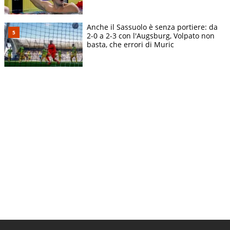
Anche il Sassuolo è senza portiere: da
2-0 a 2-3 con l'Augsburg, Volpato non
basta, che errori di Muric