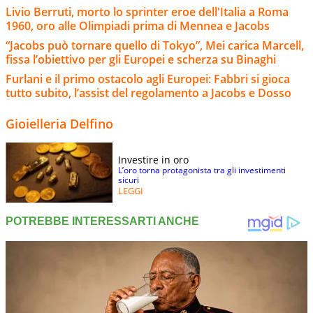
Livio Berruti, morto lo sprinter eroe dell'Italia a Roma
1960, oro alle Olimpiadi prima di Mennea e Jacobs
“Jacobs può tornare quello di Tokyo”, Mei carica Marcell,
fissa l’obiettivo per gli Europei e scherza su Binaghi
Furlani e il primo ostacolo agli Europei: Fabbri si gioca
tutto subito, l’assist del regolamento a Jacobs e Dosso
Gioielleria Delfino
Investire in oro
L’oro torna protagonista tra gli investimenti
sicuri
LEGGI