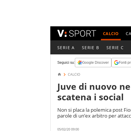
CALCIO
C
SERIE A
SERIE B
SERIE C
Seguici su:
Google Discover
Fonti pr
CALCIO
Juve di nuovo nel
scatena i social
Non si placa la polemica post Fiore
parole di un’ex arbitro per attac
05/02/20 09:00