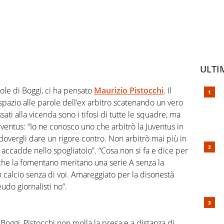
ULTI
role di Boggi, ci ha pensato
Maurizio Pistocchi
. Il
e spazio alle parole dell’ex arbitro scatenando un vero
sati alla vicenda sono i tifosi di tutte le squadre, ma
ventus: “Io ne conosco uno che arbitrò la Juventus in
dovergli dare un rigore contro. Non arbitrò mai più in
accadde nello spogliatoio”. “Cosa non si fa e dice per
li che la fomentano meritano una serie A senza la
 calcio senza di voi. Amareggiato per la disonestà
eudo giornalisti no”.
Boggi, Pistocchi non molla la presa e a distanza di