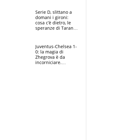
e la soluzione
rimane Milinkovic-
Serie D, slittano a
Savic
domani i gironi:
cosa c’è dietro, le
speranze di Taranto
e Messina, chi può
essere ripescato
Juventus-Chelsea 1-
0: la magia di
Zhegrova è da
incorniciare.
Spalletti suona il
Blues e tiene,
ancora, la porta
inviolata