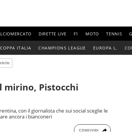
ALCIOMERCATO
DIRETTE LIVE
F1
MOTO
TENNIS
G
COPPA ITALIA
CHAMPIONS LEAGUE
EUROPA L.
CO
eferite
 mirino, Pistocchi
ntina, con il giornalista che sui social sceglie le
care ancora i bianconeri
CONDIVIDI