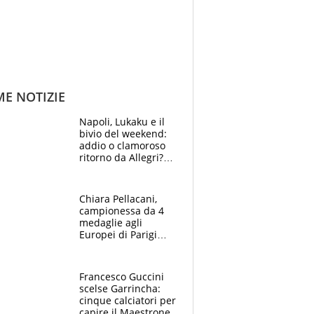
ME NOTIZIE
Napoli, Lukaku e il
bivio del weekend:
addio o clamoroso
ritorno da Allegri?
Gli scenari
Chiara Pellacani,
campionessa da 4
medaglie agli
Europei di Parigi
2026: papà
Giampaolo
giornalista, mamma
Francesco Guccini
Francesca
scelse Garrincha:
Insegnante e il
cinque calciatori per
fratello calciatore
capire il Maestrone