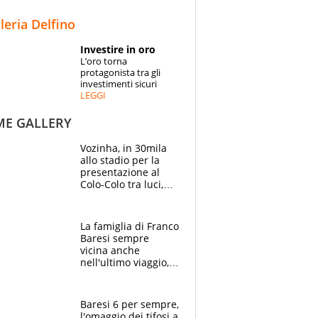
STORIE
lleria Delfino
SPECIALI
Investire in oro
L’oro torna
ESPERTI
protagonista tra gli
investimenti sicuri
LEGGI
CONTATTI
ME GALLERY
Vozinha, in 30mila
allo stadio per la
presentazione al
Colo-Colo tra luci,
spettacolo, elicotteri
e paracadutisti
La famiglia di Franco
Baresi sempre
vicina anche
nell'ultimo viaggio,
la moglie Maura, i
figli e i suoi cari
circondati
Baresi 6 per sempre,
dall'affetto dei tifosi
l'omaggio dei tifosi a