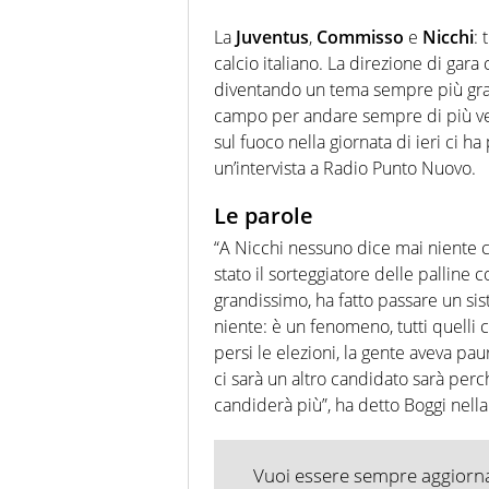
La
Juventus
,
Commisso
e
Nicchi
: 
calcio italiano. La direzione di gara
diventando un tema sempre più gran
campo per andare sempre di più vers
sul fuoco nella giornata di ieri ci h
un’intervista a Radio Punto Nuovo.
Le parole
“A Nicchi nessuno dice mai niente con
stato il sorteggiatore delle palline
grandissimo, ha fatto passare un sis
niente: è un fenomeno, tutti quelli 
persi le elezioni, la gente aveva p
ci sarà un altro candidato sarà perc
candiderà più”, ha detto Boggi nella 
Vuoi essere sempre aggiornat