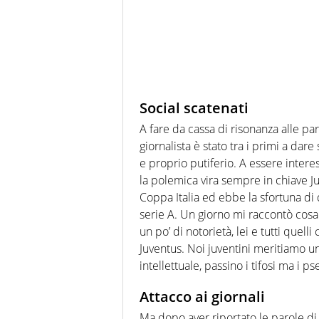
Social scatenati
A fare da cassa di risonanza alle pa
giornalista è stato tra i primi a dar
e proprio putiferio. A essere interes
la polemica vira sempre in chiave Ju
Coppa Italia ed ebbe la sfortuna di 
serie A. Un giorno mi raccontò cosa 
un po’ di notorietà, lei e tutti quel
Juventus. Noi juventini meritiamo un
intellettuale, passino i tifosi ma i ps
Attacco ai giornali
Ma dopo aver riportato le parole di 