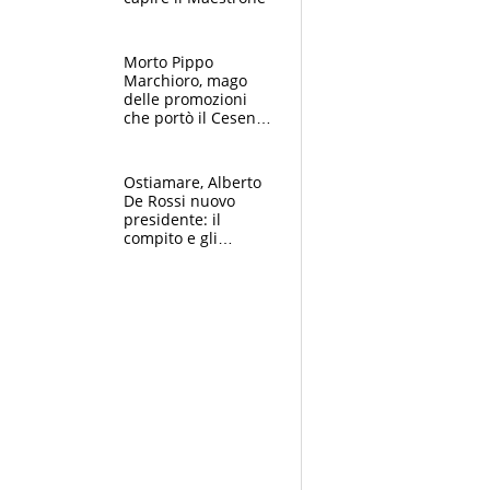
Morto Pippo
Marchioro, mago
delle promozioni
che portò il Cesena
in Europa e scoprì
per primo la classe
di Baresi
Ostiamare, Alberto
De Rossi nuovo
presidente: il
compito e gli
obiettivi ricevuti dal
figlio Daniele