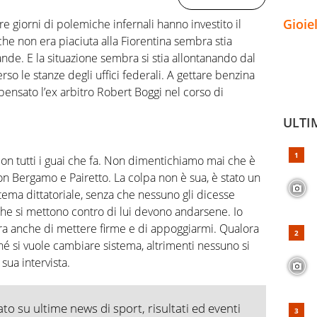
Gioie
tre giorni di polemiche infernali hanno investito il
 che non era piaciuta alla Fiorentina sembra stia
de. E la situazione sembra si stia allontanando dal
o le stanze degli uffici federali. A gettare benzina
a pensato l’ex arbitro Robert Boggi nel corso di
ULTI
 tutti i guai che fa.
Non dimentichiamo mai che è
 con Bergamo e Pairetto. La colpa non è sua, è stato un
tema dittatoriale, senza che nessuno gli dicesse
che si mettono contro di lui devono andarsene. Io
aura anche di mettere firme e di appoggiarmi. Qualora
hé si vuole cambiare sistema, altrimenti nessuno si
sua intervista.
o su ultime news di sport, risultati ed eventi