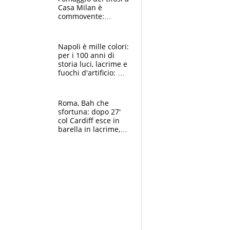
Casa Milan è
commovente:
maglie, bandiere,
sciarpe, lacrime e
bigliettini
Napoli è mille colori:
per i 100 anni di
storia luci, lacrime e
fuochi d'artificio: De
Laurentiis salta al
coro anti-Juve
Roma, Bah che
sfortuna: dopo 27'
col Cardiff esce in
barella in lacrime,
Dybala rigore da
schiaffi, i giallorossi
prendono 3 gol in
45'