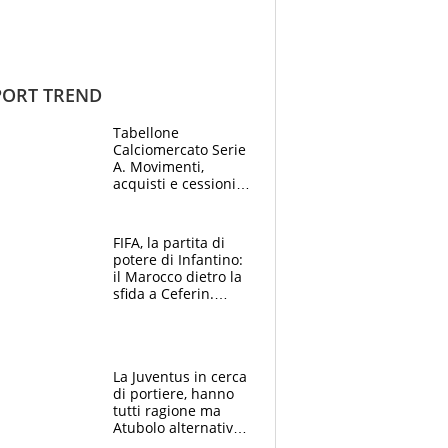
ORT TREND
Tabellone
Calciomercato Serie
A. Movimenti,
acquisti e cessioni:
estate 2026-27
FIFA, la partita di
potere di Infantino:
il Marocco dietro la
sfida a Ceferin.
Scontro sul
Mondiale a 64
squadre, l’ira di Figo
La Juventus in cerca
di portiere, hanno
tutti ragione ma
Atubolo alternativa
a Vicario non regge