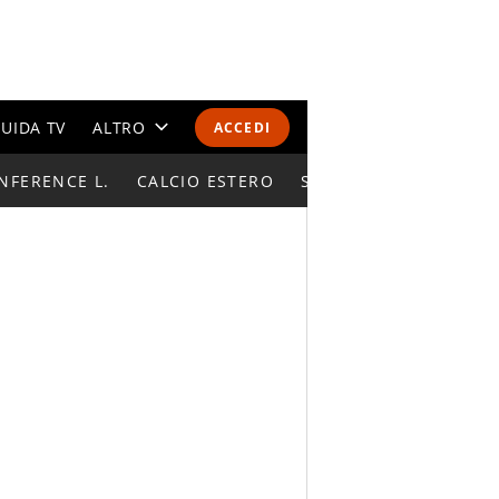
UIDA TV
ALTRO
ACCEDI
NFERENCE L.
CALENDARI E CLASSIFICHE
CALCIO ESTERO
SUPERCOPPA ITALIAN
ALTRI SPORT
MONDIALI 2026
OLIMPIADI
GOSSIP
LIFESTYLE