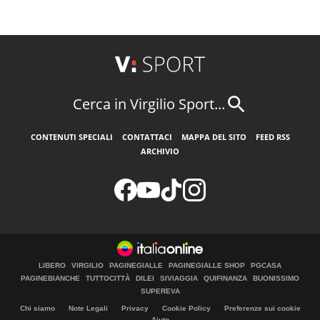
Cerca in Virgilio Sport...
CONTENUTI SPECIALI
CONTATTACI
MAPPA DEL SITO
FEED RSS
ARCHIVIO
LIBERO
VIRGILIO
PAGINEGIALLE
PAGINEGIALLE SHOP
PGCASA
PAGINEBIANCHE
TUTTOCITTÀ
DILEI
SIVIAGGIA
QUIFINANZA
BUONISSIMO
SUPEREVA
Chi siamo
Note Legali
Privacy
Cookie Policy
Preferenze sui cookie
Aiuto