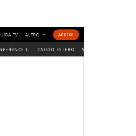
UIDA TV
ALTRO
ACCEDI
NFERENCE L.
CALENDARI E CLASSIFICHE
CALCIO ESTERO
SUPERCOPPA ITALIAN
ALTRI SPORT
MONDIALI 2026
OLIMPIADI
GOSSIP
LIFESTYLE