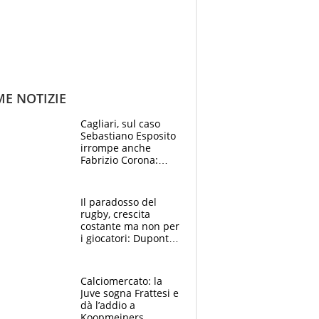
ME NOTIZIE
Cagliari, sul caso
Sebastiano Esposito
irrompe anche
Fabrizio Corona:
“Ecco cosa è
successo, ho le
prove”
Il paradosso del
rugby, crescita
costante ma non per
i giocatori: Dupont
(il più pagato al
mondo) guadagna
solo 1,4 milioni
Calciomercato: la
all'anno
Juve sogna Frattesi e
dà l’addio a
Koopmeiners,