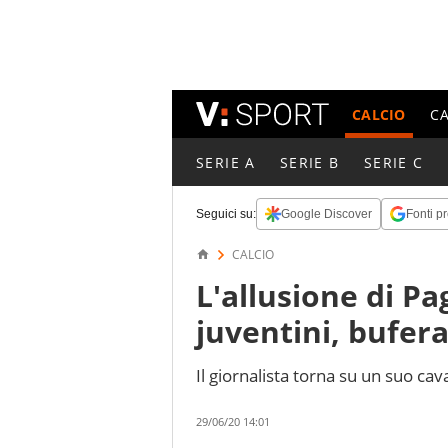
CALCIO
C
SERIE A
SERIE B
SERIE C
Seguici su:
Google Discover
Fonti pr
CALCIO
L'allusione di Pa
juventini, bufera
Il giornalista torna su un suo cav
29/06/20 14:01