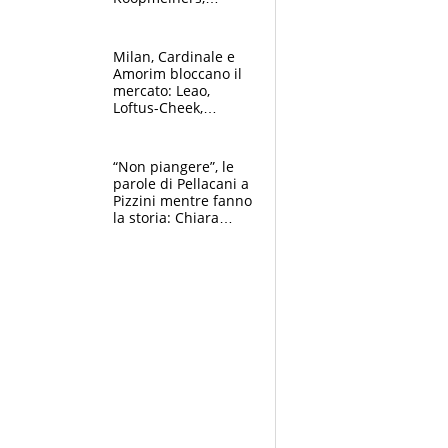
Romero si allontana
dall’Inter, Fiorentina
scatenata
Milan, Cardinale e
Amorim bloccano il
mercato: Leao,
Loftus-Cheek,
Estupinian e
Gimenez in bilico,
Soulè e Osorio nel
“Non piangere”, le
mirino
parole di Pellacani a
Pizzini mentre fanno
la storia: Chiara
batte anche il
record di Ceccon