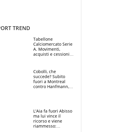
ORT TREND
Tabellone
Calciomercato Serie
A. Movimenti,
acquisti e cessioni:
estate 2026-27
Cobolli, che
succede? Subito
fuori a Montreal
contro Hanfmann,
per Flavio è tutta
colpa della tosse
L'Aia fa fuori Abisso
ma lui vince il
ricorso e viene
riammesso:
continua momento