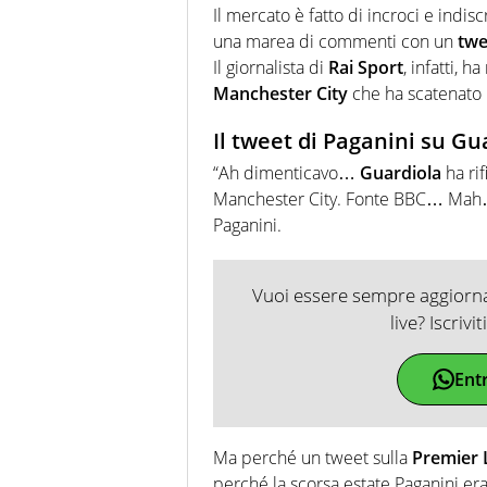
Il mercato è fatto di incroci e indis
una marea di commenti con un
twe
Il giornalista di
Rai Sport
, infatti, h
Manchester City
che ha scatenato i
Il tweet di Paganini su Gu
“Ah dimenticavo…
Guardiola
ha rif
Manchester City. Fonte BBC… Mah…di
Paganini.
Vuoi essere sempre aggiornat
live? Iscrivi
Ent
Ma perché un tweet sulla
Premier 
perché la scorsa estate Paganini era s