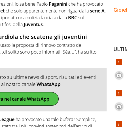
crezioni, lo sa bene Paolo
Paganini
che ha provocato
Gioie
et
che solo apparentemente non riguarda la
serie A
.
a riportato una notizia lanciata dalla
BBC
sul
 tifosi della
Juventus
.
ardiola che scatena gli juventini
iutato la proposta di rinnovo contratto del
ULTI
 solito sono poco informati! Sèa…”, ha scritto
o su ultime news di sport, risultati ed eventi
ti al nostro canale
WhatsApp
ra nel canale WhatsApp
League
ha provocato una tale bufera? Semplice,
tato tra i più convinti sostenitori dell’arrivo di