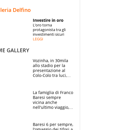
STORIE
lleria Delfino
SPECIALI
Investire in oro
L’oro torna
ESPERTI
protagonista tra gli
investimenti sicuri
LEGGI
CONTATTI
ME GALLERY
Vozinha, in 30mila
allo stadio per la
presentazione al
Colo-Colo tra luci,
spettacolo, elicotteri
e paracadutisti
La famiglia di Franco
Baresi sempre
vicina anche
nell'ultimo viaggio,
la moglie Maura, i
figli e i suoi cari
circondati
Baresi 6 per sempre,
dall'affetto dei tifosi
l'omaggio dei tifosi a