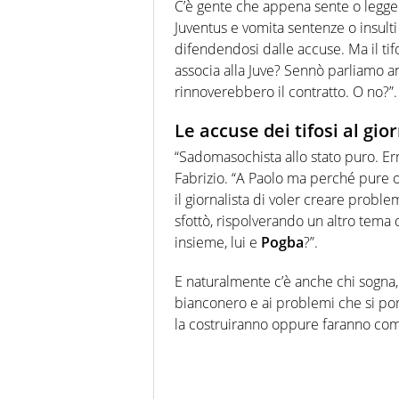
C’è gente che appena sente o legge 
Juventus e vomita sentenze o insulti
difendendosi dalle accuse. Ma il tif
associa alla Juve? Sennò parliamo an
rinnoverebbero il contratto. O no?”.
Le accuse dei tifosi al gio
“Sadomasochista allo stato puro. Er
Fabrizio. “A Paolo ma perché pure 
il giornalista di voler creare probl
sfottò, rispolverando un altro tema 
insieme, lui e
Pogba
?”.
E naturalmente c’è anche chi sogna
bianconero e ai problemi che si por
la costruiranno oppure faranno co