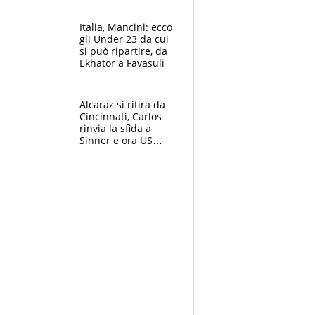
nero per gli arbitri
Italia, Mancini: ecco
gli Under 23 da cui
si può ripartire, da
Ekhator a Favasuli
Alcaraz si ritira da
Cincinnati, Carlos
rinvia la sfida a
Sinner e ora US
Open di nuovo a
rischio