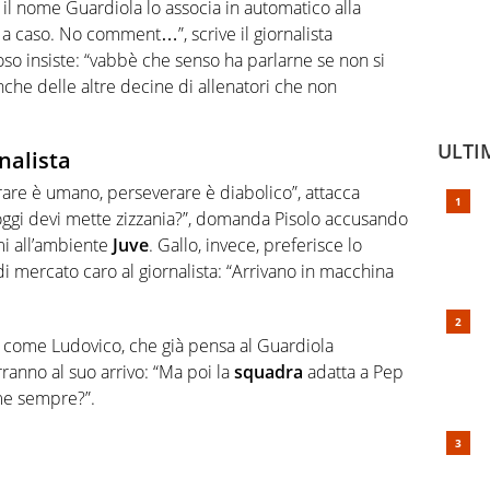
il nome Guardiola lo associa in automatico alla
 a caso. No comment…”, scrive il giornalista
oso insiste: “vabbè che senso ha parlarne se non si
che delle altre decine di allenatori che non
ULTI
rnalista
rare è umano, perseverare è diabolico”, attacca
oggi devi mette zizzania?”, domanda Pisolo accusando
emi all’ambiente
Juve
. Gallo, invece, preferisce lo
di mercato caro al giornalista: “Arrivano in macchina
, come Ludovico, che già pensa al Guardiola
ranno al suo arrivo: “Ma poi la
squadra
adatta a Pep
me sempre?”.