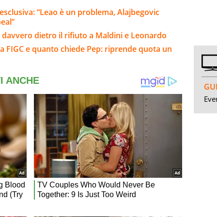
 esclusiva: “Leao è un problema, Alajbegovic
peal”
c’è davvero dietro il rifiuto a Maldini e Leonardo
 la FIGC e quanto chiede Pep: riprende quota un
GUI
Even