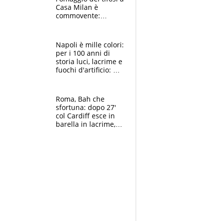
Casa Milan è
commovente:
maglie, bandiere,
sciarpe, lacrime e
bigliettini
Napoli è mille colori:
per i 100 anni di
storia luci, lacrime e
fuochi d'artificio: De
Laurentiis salta al
coro anti-Juve
Roma, Bah che
sfortuna: dopo 27'
col Cardiff esce in
barella in lacrime,
Dybala rigore da
schiaffi, i giallorossi
prendono 3 gol in
45'