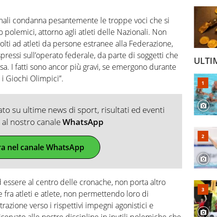
rnali condanna pesantemente le troppe voci che si
 polemici, attorno agli atleti delle Nazionali. Non
volti ad atleti da persone estranee alla Federazione,
pressi sull’operato federale, da parte di soggetti che
ULTI
a. I fatti sono ancor più gravi, se emergono durante
i Giochi Olimpici”.
o su ultime news di sport, risultati ed eventi
ti al nostro canale
WhatsApp
ra nel canale WhatsApp
ad essere al centro delle cronache, non porta altro
e fra atleti e atlete, non permettendo loro di
azione verso i rispettivi impegni agonistici e
ervato alle nostre discipline in inutili polemiche che