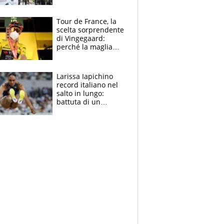
rito della Norvegia
di Haaland e
compagni
Tour de France, la
scelta sorprendente
di Vingegaard:
perché la maglia
gialla indossa la
mascherina, il
rischio da evitare
Larissa Iapichino
record italiano nel
salto in lungo:
battuta di un
centimetro mamma
Fiona May