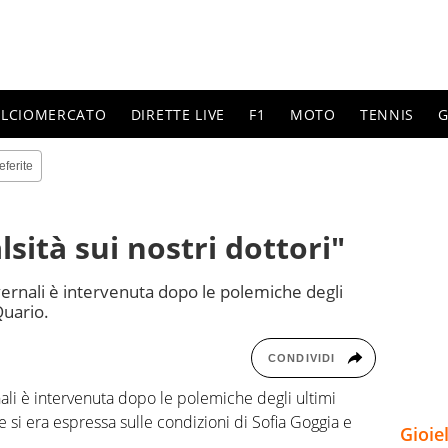
ALCIOMERCATO
DIRETTE LIVE
F1
MOTO
TENNIS
G
eferite
lsità sui nostri dottori"
vernali è intervenuta dopo le polemiche degli
Quario.
CONDIVIDI
ali è intervenuta dopo le polemiche degli ultimi
e si era espressa sulle condizioni di Sofia Goggia e
Gioie