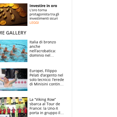
STORIE
Investire in oro
L’oro torna
SPECIALI
protagonista tra gli
investimenti sicuri
LEGGI
ESPERTI
ME GALLERY
CONTATTI
Italia di bronzo
anche
nell’acrobatica:
dominio nel
medagliere, ora
tocca a Ceccon, Curti
e compagni
Europei, Filippo
continuare
Pelati d’argento nel
solo tecnico: l’erede
di Minisini continua
a stupire, Los
Angeles è già nel
mirino
La “Viking Row”
sbarca al Tour de
France: la Uno-X
porta in gruppo il