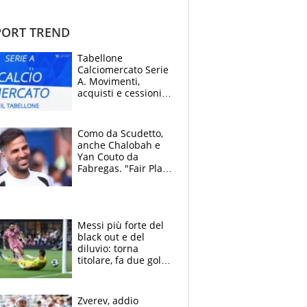
ORT TREND
Tabellone
Calciomercato Serie
A. Movimenti,
acquisti e cessioni:
estate 2026-27
Como da Scudetto,
anche Chalobah e
Yan Couto da
Fabregas. "Fair Play
Finanziario?
Pagheremo la
multa"
Messi più forte del
black out e del
diluvio: torna
titolare, fa due gol e
un assist e trascina
l'Inter Miami, altro
che ritiro
Zverev, addio