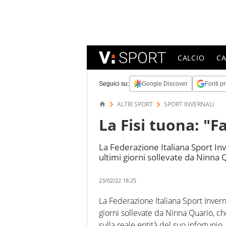
CALCIO
C
Seguici su:
Google Discover
Fonti pr
ALTRI SPORT
SPORT INVERNALI
La Fisi tuona: "Fa
La Federazione Italiana Sport In
ultimi giorni sollevate da Ninna 
23/02/22 18:25
La Federazione Italiana Sport Invern
giorni sollevate da Ninna Quario, ch
sulla reale entità del suo infortunio.