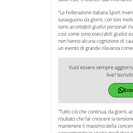
“La Federazione Italiana Sport Inve
susseguono da giorni, con toni molto
sono accettabili giudizi personali ri
così come sono esecrabili giudizi es
non hanno alcuna cognizione di caus
un evento di grande rilevanza come 
Vuoi essere sempre aggiornat
live? Iscrivi
Ent
“Tutto ciò che continua, da giorni, 
risultato che far crescere la tension
mantenere il massimo della concentr
concentrando lo spazio mediatico ris