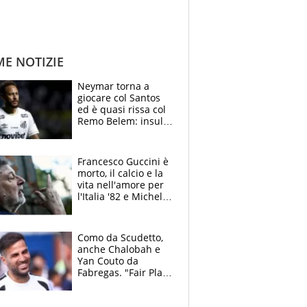
ME NOTIZIE
Neymar torna a
giocare col Santos
ed è quasi rissa col
Remo Belem: insulti
e provocazioni, tifosi
inferociti
Francesco Guccini è
morto, il calcio e la
vita nell'amore per
l'Italia '82 e Michel
Platini: tifoso
anomalo di Pistoiese
e Juventus
Como da Scudetto,
anche Chalobah e
Yan Couto da
Fabregas. "Fair Play
Finanziario?
Pagheremo la