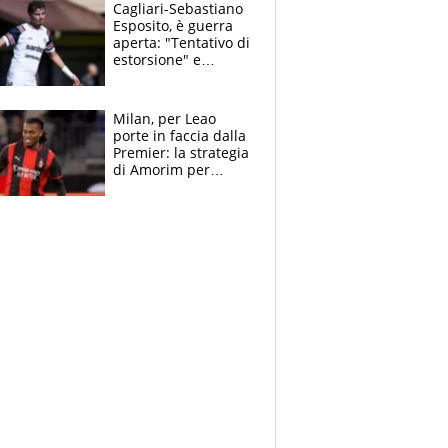
multa"
Cagliari-Sebastiano
Esposito, è guerra
aperta: "Tentativo di
estorsione" e
"certificato medico
imbarazzante"
Milan, per Leao
porte in faccia dalla
Premier: la strategia
di Amorim per
recuperarlo e il
grazie ad Allegri
dopo il derby