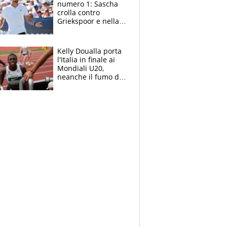
numero 1: Sascha
crolla contro
Griekspoor e nella
sfida a due con
Sinner si conferma
terzo. Quanti malori
Kelly Doualla porta
a Montreal
l'Italia in finale ai
Mondiali U20,
neanche il fumo di
un incendio la frena
sui 100 metri