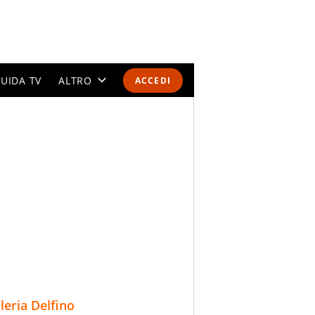
UIDA TV
ALTRO
ACCEDI
CALENDARI E CLASSIFICHE
ALTRI SPORT
MONDIALI 2026
OLIMPIADI
GOSSIP
LIFESTYLE
lleria Delfino