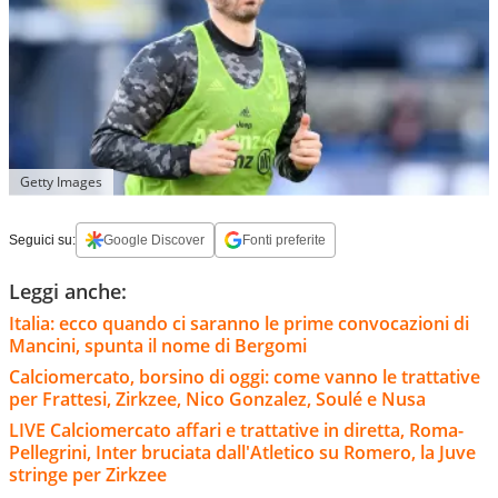
Getty Images
Seguici su:
Google Discover
Fonti preferite
Leggi anche:
Italia: ecco quando ci saranno le prime convocazioni di
Mancini, spunta il nome di Bergomi
Calciomercato, borsino di oggi: come vanno le trattative
per Frattesi, Zirkzee, Nico Gonzalez, Soulé e Nusa
LIVE Calciomercato affari e trattative in diretta, Roma-
Pellegrini, Inter bruciata dall'Atletico su Romero, la Juve
stringe per Zirkzee