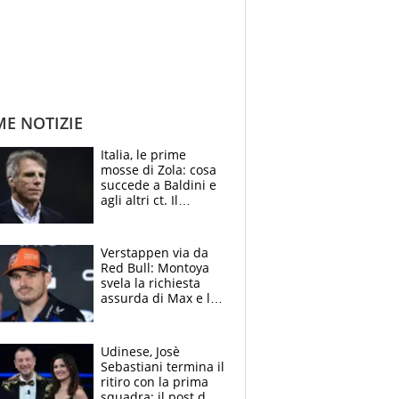
ME NOTIZIE
Italia, le prime
mosse di Zola: cosa
succede a Baldini e
agli altri ct. Il
Borussia tenta un
altro sgarbo agli
azzurri
Verstappen via da
Red Bull: Montoya
svela la richiesta
assurda di Max e lo
avverte: “Sicuro
Mercedes e
McLaren siano
Udinese, Josè
meglio?”
Sebastiani termina il
ritiro con la prima
squadra: il post del