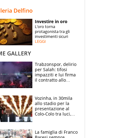
STORIE
lleria Delfino
SPECIALI
Investire in oro
L’oro torna
ESPERTI
protagonista tra gli
investimenti sicuri
LEGGI
CONTATTI
ME GALLERY
Trabzonspor, delirio
per Salah: tifosi
impazziti e lui firma
il contratto allo
stadio
Vozinha, in 30mila
allo stadio per la
presentazione al
Colo-Colo tra luci,
spettacolo, elicotteri
e paracadutisti
La famiglia di Franco
Baresi sempre