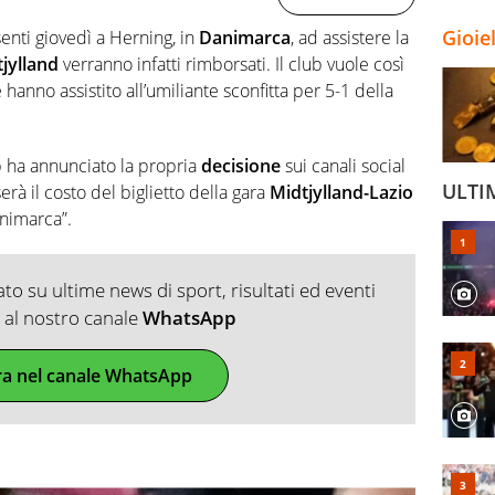
Gioie
enti giovedì a Herning, in
Danimarca
, ad assistere la
jylland
verranno infatti rimborsati. Il club vuole così
 hanno assistito all’umiliante sconfitta per 5-1 della
lub ha annunciato la propria
decisione
sui canali social
ULTI
erà il costo del biglietto della gara
Midtjylland-Lazio
animarca”.
o su ultime news di sport, risultati ed eventi
ti al nostro canale
WhatsApp
ra nel canale WhatsApp