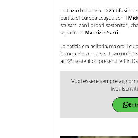
La
Lazio
ha deciso. I
225 tifosi
pres
partita di Europa League con il
Midt
scusarsi con i propri sostenitori, che
squadra di
Maurizio Sarri
.
La notizia era nell’aria, ma ora il c
biancocelesti: “La S.S. Lazio rimbors
ai 225 sostenitori presenti ieri in D
Vuoi essere sempre aggiornat
live? Iscrivi
Ent