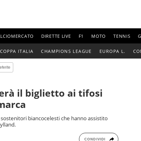
ALCIOMERCATO
DIRETTE LIVE
F1
MOTO
TENNIS
G
COPPA ITALIA
CHAMPIONS LEAGUE
EUROPA L.
CO
eferite
à il biglietto ai tifosi
imarca
25 sostenitori biancocelesti che hanno assistito
jylland.
CONDIVIDI