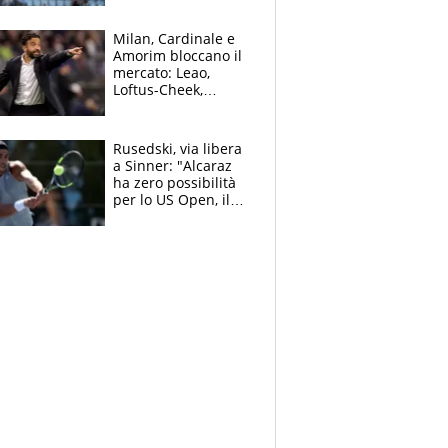
record di Ceccon
Milan, Cardinale e
Amorim bloccano il
mercato: Leao,
Loftus-Cheek,
Estupinian e
Gimenez in bilico,
Soulè e Osorio nel
Rusedski, via libera
mirino
a Sinner: "Alcaraz
ha zero possibilità
per lo US Open, il
2026 forse è gà
finito per lui"