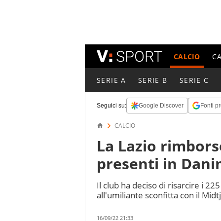
CALCIO
C
SERIE A
SERIE B
SERIE C
Seguici su:
Google Discover
Fonti pr
CALCIO
La Lazio rimborser
presenti in Dan
Il club ha deciso di risarcire i 2
all'umiliante sconfitta con il Midt
16/09/22 21:33