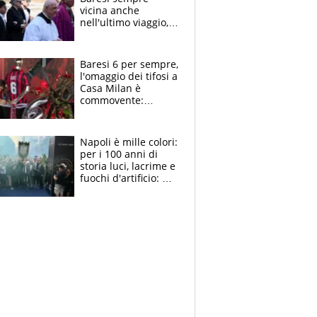
vicina anche
nell'ultimo viaggio,
la moglie Maura, i
figli e i suoi cari
circondati
Baresi 6 per sempre,
dall'affetto dei tifosi
l'omaggio dei tifosi a
Casa Milan è
commovente:
maglie, bandiere,
sciarpe, lacrime e
bigliettini
Napoli è mille colori:
per i 100 anni di
storia luci, lacrime e
fuochi d'artificio: De
Laurentiis salta al
coro anti-Juve