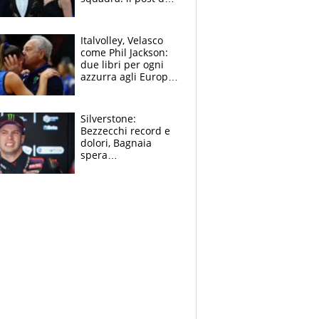
figlio di Amadeus e
Sanremo sullo
sfondo
Italvolley, Velasco
come Phil Jackson:
due libri per ogni
azzurra agli Europei.
Quello per Sylla è
“geniale”
Silverstone:
Bezzecchi record e
dolori, Bagnaia
spera
nell'antidolorifico,
Marquez si tira fuori
e vota Aprilia