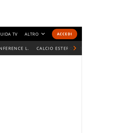
UIDA TV
ALTRO
ACCEDI
NFERENCE L.
CALENDARI E CLASSIFICHE
CALCIO ESTERO
SUPERCOPPA ITALIAN
ALTRI SPORT
MONDIALI 2026
OLIMPIADI
GOSSIP
LIFESTYLE