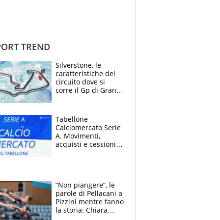
ORT TREND
Silverstone, le
caratteristiche del
circuito dove si
corre il Gp di Gran
Bretagna del
Motomondiale
Tabellone
Calciomercato Serie
A. Movimenti,
acquisti e cessioni:
estate 2026-27
“Non piangere”, le
parole di Pellacani a
Pizzini mentre fanno
la storia: Chiara
batte anche il