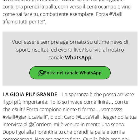
conti, ora prendi la palla, corri verso il centrocampo e vinci
come sai fare tu, combattente esemplare. Forza #Vialli
tifiamo tutti per te!”.
Vuoi essere sempre aggiornato su ultime news di
sport, risultati ed eventi live? Iscriviti al nostro
canale
WhatsApp
Entra nel canale WhatsApp
LA GIOIA PIU’ GRANDE –
La speranza è che possa arrivare
il gol più importante: “Io lo so invece come finirà… con te
che esulti! Forza campione niente ti ferma… vamossss
#vialli#gianlucavialli”. E poi: Caro @LucaVialli, leggendo la tua
intervista al @Corriere, mi è venuta in mente una scena.
Dopo i gol alla Fiorentina tu che prendi la palla e torni a
centrocampo. Non era ancora finita. Quella l’abbiamo poi