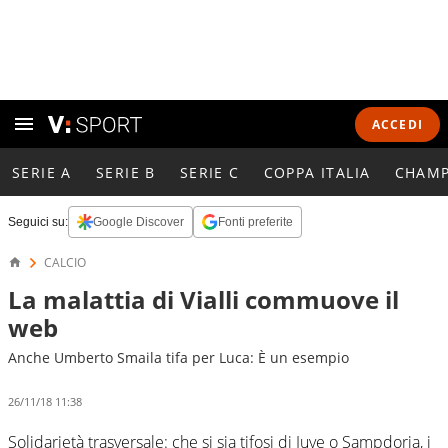
ACCEDI
SERIE A
SERIE B
SERIE C
COPPA ITALIA
CHAMP
Seguici su:
Google Discover
Fonti preferite
CALCIO
La malattia di Vialli commuove il
web
Anche Umberto Smaila tifa per Luca: È un esempio
26/11/18 11:38
Solidarietà trasversale: che si sia tifosi di Juve o Sampdoria, i