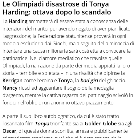
Le Olimpiadi disastrose di Tonya
Harding: ottava dopo lo scandalo
La
Harding
ammetterà di essere stata a conoscenza delle
intenzioni del marito, pur avendo negato di aver pianificato
l’aggressione; la Federazione statunitense proverà in ogni
modo a escluderla dai Giochi, ma a seguito della minaccia di
intentare una causa milionaria sarà costretta a convocare la
pattinatrice. Nel clamore mediatico che travolse quelle
Olimpiadi, la narrazione da parte dei media appiattì la loro
storia – terribile e spietata – in una rivalità che dipinse la
Kerrigan
come l’eroina e
Tonya,
la
bad girl
del ghiaccio.
Nancy
riuscì ad agguantare il sogno della medaglia
d’argento, mentre la cattiva ragazza del pattinaggio scivolò in
fondo, nell’oblio di un anonimo ottavo piazzamento.
A parte il suo libro autobiografico, da cui è stato tratto
l’osannato film
Tonya
trionfante sia ai
Golden Globe
sia agli
Oscar
, di questa donna sconfitta, arresa e pubblicamente