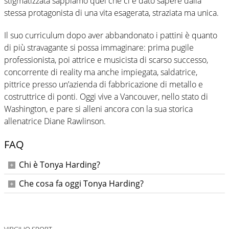
stigmatizzata sappiamo quel che ci è dato sapere dalla
stessa protagonista di una vita esagerata, straziata ma unica.
Il suo curriculum dopo aver abbandonato i pattini è quanto
di più stravagante si possa immaginare: prima pugile
professionista, poi attrice e musicista di scarso successo,
concorrente di reality ma anche impiegata, saldatrice,
pittrice presso un’azienda di fabbricazione di metallo e
costruttrice di ponti. Oggi vive a Vancouver, nello stato di
Washington, e pare si alleni ancora con la sua storica
allenatrice Diane Rawlinson.
FAQ
Chi è Tonya Harding?
Tonya Harding, classe 1970, è stata una pattinatrice
Che cosa fa oggi Tonya Harding?
americana passata alla storia per essere stata la prima
Abbandonato il pattinaggio, Tonya Harding è stata anche
statunitense a eseguire un triplo axel. Al centro delle
pugile professionista e ha lavorato coma operaia, saldatrice
cronache per via del suo coinvolgimento nell'attentato a
e commessa in una ferramenta. Oggi è sposata e si occupa
Nancy Kerrigan, sua rivale, ha scritto poi una autobiografia I,