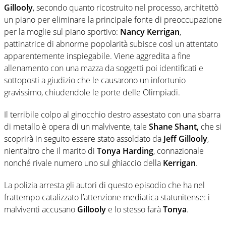
Gillooly
, secondo quanto ricostruito nel processo, architettò
un piano per eliminare la principale fonte di preoccupazione
per la moglie sul piano sportivo:
Nancy Kerrigan
,
pattinatrice di abnorme popolarità subisce così un attentato
apparentemente inspiegabile. Viene aggredita a fine
allenamento con una mazza da soggetti poi identificati e
sottoposti a giudizio che le causarono un infortunio
gravissimo, chiudendole le porte delle Olimpiadi.
Il terribile colpo al ginocchio destro assestato con una sbarra
di metallo è opera di un malvivente, tale
Shane Shant,
che si
scoprirà in seguito essere stato assoldato da
Jeff Gillooly
,
nient’altro che il marito di
Tonya Harding
, connazionale
nonché rivale numero uno sul ghiaccio della
Kerrigan
.
La polizia arresta gli autori di questo episodio che ha nel
frattempo catalizzato l’attenzione mediatica statunitense: i
malviventi accusano
Gillooly
e lo stesso farà
Tonya
.