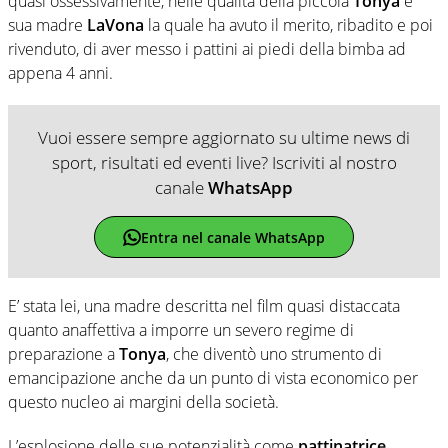
quasi ossessivamente, nelle qualità della piccola
Tonya
è
sua madre
LaVona
la quale ha avuto il merito, ribadito e poi
rivenduto, di aver messo i pattini ai piedi della bimba ad
appena 4 anni.
Vuoi essere sempre aggiornato su ultime news di
sport, risultati ed eventi live? Iscriviti al nostro
canale
WhatsApp
Entra nel canale WhatsApp
E’ stata lei, una madre descritta nel film quasi distaccata
quanto anaffettiva a imporre un severo regime di
preparazione a
Tonya
, che diventò uno strumento di
emancipazione anche da un punto di vista economico per
questo nucleo ai margini della società.
L’esplosione delle sue potenzialità come
pattinatrice
,