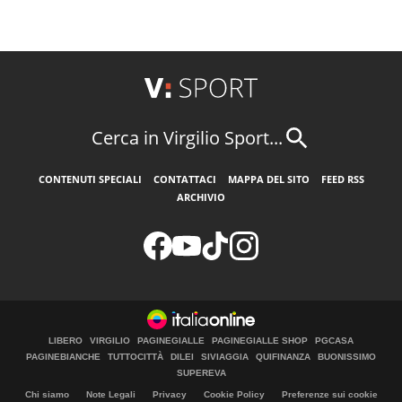
Cerca in Virgilio Sport...
CONTENUTI SPECIALI
CONTATTACI
MAPPA DEL SITO
FEED RSS
ARCHIVIO
LIBERO
VIRGILIO
PAGINEGIALLE
PAGINEGIALLE SHOP
PGCASA
PAGINEBIANCHE
TUTTOCITTÀ
DILEI
SIVIAGGIA
QUIFINANZA
BUONISSIMO
SUPEREVA
Chi siamo
Note Legali
Privacy
Cookie Policy
Preferenze sui cookie