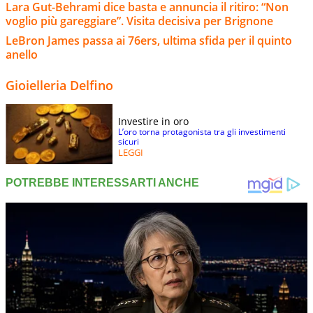
Lara Gut-Behrami dice basta e annuncia il ritiro: “Non
voglio più gareggiare”. Visita decisiva per Brignone
LeBron James passa ai 76ers, ultima sfida per il quinto
anello
Gioielleria Delfino
Investire in oro
L’oro torna protagonista tra gli investimenti
sicuri
LEGGI