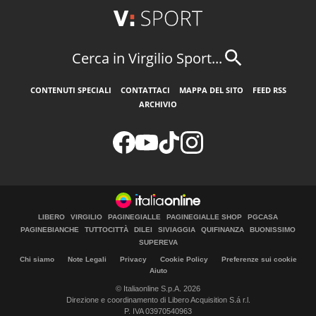
Cerca in Virgilio Sport...
CONTENUTI SPECIALI
CONTATTACI
MAPPA DEL SITO
FEED RSS
ARCHIVIO
LIBERO
VIRGILIO
PAGINEGIALLE
PAGINEGIALLE SHOP
PGCASA
PAGINEBIANCHE
TUTTOCITTÀ
DILEI
SIVIAGGIA
QUIFINANZA
BUONISSIMO
SUPEREVA
Chi siamo
Note Legali
Privacy
Cookie Policy
Preferenze sui cookie
Aiuto
© Italiaonline S.p.A. 2026
Direzione e coordinamento di Libero Acquisition S.á r.l.
P. IVA 03970540963