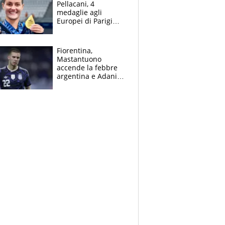
Pellacani, 4
medaglie agli
Europei di Parigi
2026, papà
Giampaolo
giornalista, mamma
Fiorentina,
insegnante e il
Mastantuono
fratello calciatore
accende la febbre
argentina e Adani
impazzisce. Ma
Antognoni ‘rovina la
festa’ a Commisso