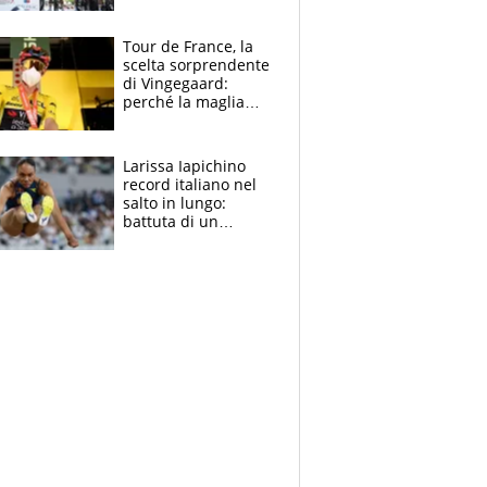
rito della Norvegia
di Haaland e
compagni
Tour de France, la
scelta sorprendente
di Vingegaard:
perché la maglia
gialla indossa la
mascherina, il
rischio da evitare
Larissa Iapichino
record italiano nel
salto in lungo:
battuta di un
centimetro mamma
Fiona May