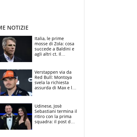
ME NOTIZIE
Italia, le prime
mosse di Zola: cosa
succede a Baldini e
agli altri ct. Il
Borussia tenta un
altro sgarbo agli
azzurri
Verstappen via da
Red Bull: Montoya
svela la richiesta
assurda di Max e lo
avverte: “Sicuro
Mercedes e
McLaren siano
Udinese, Josè
meglio?”
Sebastiani termina il
ritiro con la prima
squadra: il post del
figlio di Amadeus e
Sanremo sullo