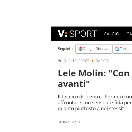
CALCIO
C
Seguici su:
Google Discover
Fonti pr
ALTRI SPORT
BASKET
Lele Molin: "Con 
avanti"
Il tecnico di Trento: "Per noi è 
affrontare con senso di sfida pe
quanto piuttosto a noi stessi".
01/10/21 20:10