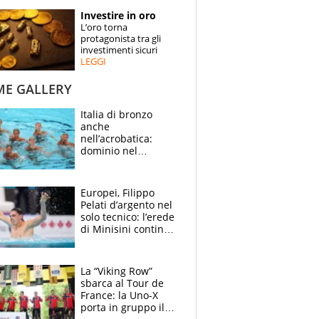
STORIE
Investire in oro
L’oro torna
SPECIALI
protagonista tra gli
investimenti sicuri
LEGGI
ESPERTI
ME GALLERY
CONTATTI
Italia di bronzo
anche
nell’acrobatica:
dominio nel
medagliere, ora
tocca a Ceccon, Curti
e compagni
Europei, Filippo
continuare
Pelati d’argento nel
solo tecnico: l’erede
di Minisini continua
a stupire, Los
Angeles è già nel
mirino
La “Viking Row”
sbarca al Tour de
France: la Uno-X
porta in gruppo il