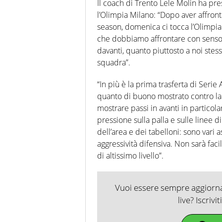
Il coach di Trento Lele Molin ha pr
l’Olimpia Milano: “Dopo aver affront
season, domenica ci tocca l’Olimpia 
che dobbiamo affrontare con senso 
davanti, quanto piuttosto a noi ste
squadra”.
“In più è la prima trasferta di Seri
quanto di buono mostrato contro la Vi
mostrare passi in avanti in particol
pressione sulla palla e sulle linee d
dell’area e dei tabelloni: sono var
aggressività difensiva. Non sarà fac
di altissimo livello”.
Vuoi essere sempre aggiornat
live? Iscrivi