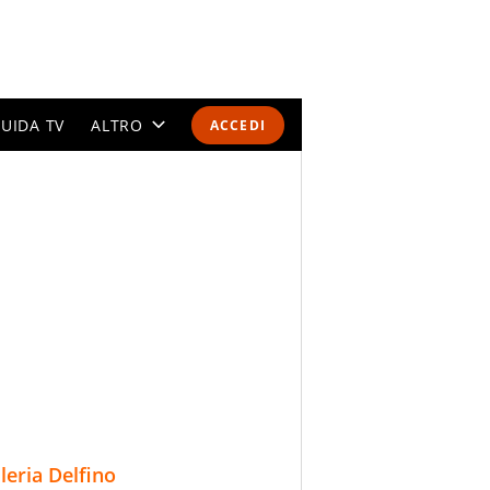
UIDA TV
ALTRO
ACCEDI
CALENDARI E CLASSIFICHE
ALTRI SPORT
MONDIALI 2026
OLIMPIADI
GOSSIP
LIFESTYLE
lleria Delfino