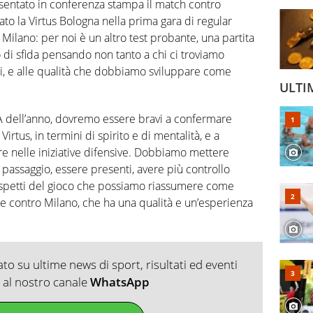
esentato in conferenza stampa il match contro
ato la Virtus Bologna nella prima gara di regular
Milano: per noi è un altro test probante, una partita
di sfida pensando non tanto a chi ci troviamo
ssi, e alle qualità che dobbiamo sviluppare come
ULTI
e A dell’anno, dovremo essere bravi a confermare
rtus, in termini di spirito e di mentalità, e a
are nelle iniziative difensive. Dobbiamo mettere
i passaggio, essere presenti, avere più controllo
i aspetti del gioco che possiamo riassumere come
ile contro Milano, che ha una qualità e un’esperienza
o su ultime news di sport, risultati ed eventi
ti al nostro canale
WhatsApp