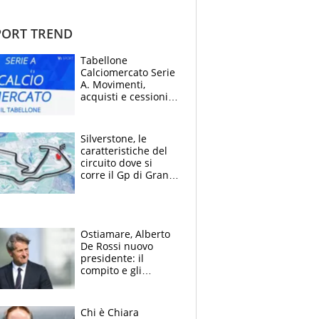
ORT TREND
Tabellone
Calciomercato Serie
A. Movimenti,
acquisti e cessioni:
estate 2026-27
Silverstone, le
caratteristiche del
circuito dove si
corre il Gp di Gran
Bretagna del
Motomondiale
Ostiamare, Alberto
De Rossi nuovo
presidente: il
compito e gli
obiettivi ricevuti dal
figlio Daniele
Chi è Chiara