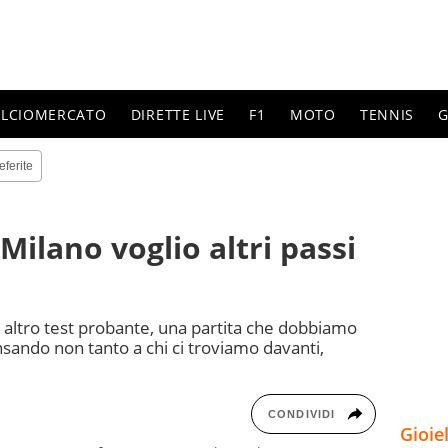
ALCIOMERCATO
DIRETTE LIVE
F1
MOTO
TENNIS
G
eferite
Milano voglio altri passi
un altro test probante, una partita che dobbiamo
nsando non tanto a chi ci troviamo davanti,
CONDIVIDI
Gioie