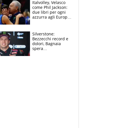
sfondo
Italvolley, Velasco
come Phil Jackson:
due libri per ogni
azzurra agli Europei.
Quello per Sylla è
“geniale”
Silverstone:
Bezzecchi record e
dolori, Bagnaia
spera
nell'antidolorifico,
Marquez si tira fuori
e vota Aprilia