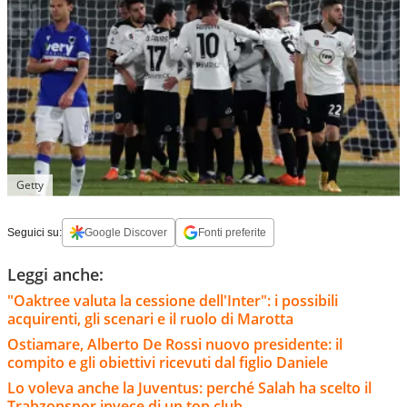
Getty
Seguici su:
Google Discover
Fonti preferite
Leggi anche:
"Oaktree valuta la cessione dell'Inter": i possibili
acquirenti, gli scenari e il ruolo di Marotta
Ostiamare, Alberto De Rossi nuovo presidente: il
compito e gli obiettivi ricevuti dal figlio Daniele
Lo voleva anche la Juventus: perché Salah ha scelto il
Trabzonspor invece di un top club