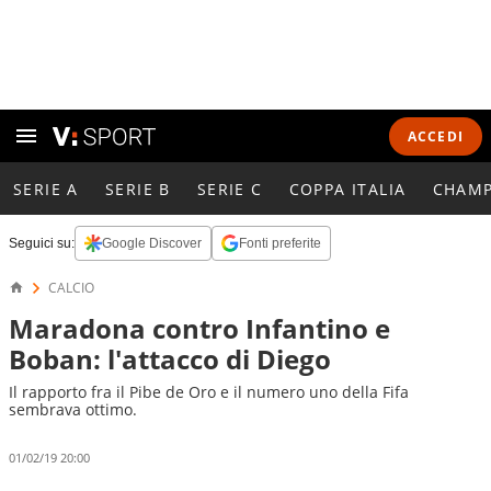
ACCEDI
SERIE A
SERIE B
SERIE C
COPPA ITALIA
CHAMP
Seguici su:
Google Discover
Fonti preferite
CALCIO
Maradona contro Infantino e
Boban: l'attacco di Diego
Il rapporto fra il Pibe de Oro e il numero uno della Fifa
sembrava ottimo.
01/02/19 20:00