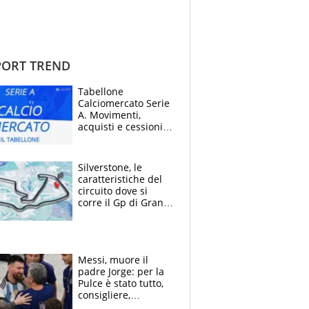
ORT TREND
Tabellone
Calciomercato Serie
A. Movimenti,
acquisti e cessioni:
estate 2026-27
Silverstone, le
caratteristiche del
circuito dove si
corre il Gp di Gran
Bretagna del
Motomondiale
Messi, muore il
padre Jorge: per la
Pulce è stato tutto,
consigliere,
manager, amico e