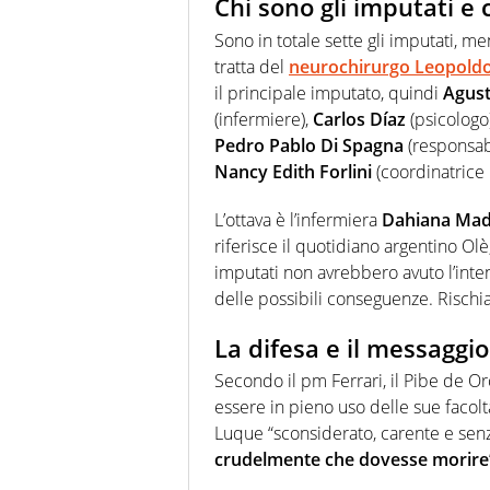
Chi sono gli imputati e 
Sono in totale sette gli imputati, me
tratta del
neurochirurgo Leopold
il principale imputato, quindi
Agust
(infermiere),
Carlos Díaz
(psicologo
Pedro Pablo Di Spagna
(responsabi
Nancy Edith Forlini
(coordinatrice
L’ottava è l’infermiera
Dahiana Mad
riferisce il quotidiano argentino Ol
imputati non avrebbero avuto l’int
delle possibili conseguenze. Risch
La difesa e il messaggio
Secondo il pm Ferrari, il Pibe de Or
essere in pieno uso delle sue facoltà
Luque “sconsiderato, carente e se
crudelmente che dovesse morire