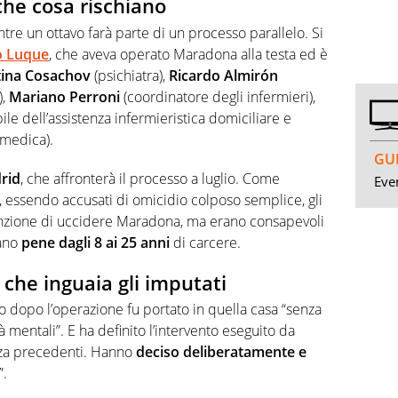
che cosa rischiano
ntre un ottavo farà parte di un processo parallelo. Si
o Luque
, che aveva operato Maradona alla testa ed è
ina Cosachov
(psichiatra),
Ricardo Almirón
),
Mariano Perroni
(coordinatore degli infermieri),
le dell’assistenza infermieristica domiciliare e
 medica).
GUI
rid
, che affronterà il processo a luglio. Come
Even
è, essendo accusati di omicidio colposo semplice, gli
enzione di uccidere Maradona, ma erano consapevoli
iano
pene dagli 8 ai 25 anni
di carcere.
 che inguaia gli imputati
o dopo l’operazione fu portato in quella casa “senza
 mentali”. E ha definito l’intervento eseguito da
nza precedenti. Hanno
deciso deliberatamente e
”.