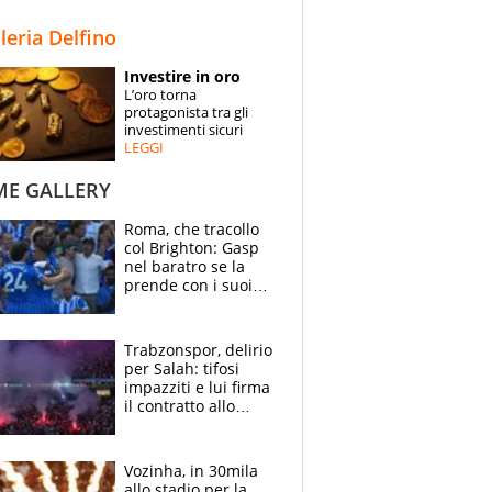
STORIE
lleria Delfino
SPECIALI
Investire in oro
L’oro torna
ESPERTI
protagonista tra gli
investimenti sicuri
LEGGI
CONTATTI
ME GALLERY
Roma, che tracollo
col Brighton: Gasp
nel baratro se la
prende con i suoi
cambiando tutti
Trabzonspor, delirio
per Salah: tifosi
impazziti e lui firma
il contratto allo
stadio
Vozinha, in 30mila
allo stadio per la