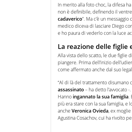
In merito alla foto choc, la difesa h
non è definibile, definendo il vent
cadaverico
”. Ma c’è un messaggio 
medico diceva di lasciare Diego co
e ho paura di vederlo con la luce ac
La reazione delle figlie
Alla vista dello scatto, le due figlie
piangere. Prima dell’inizio dell’udi
come affermato anche dal suo lega
“Al di là del trattamento disumano c
assassinato
– ha detto l’avvocato -
Hanno
ingannato la sua famiglia
.
più era stare con la sua famiglia, e 
anche
Veronica Ovieda
, ex moglie
Agustina Cosachov, cui ha rivolto pes