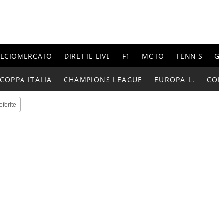
ALCIOMERCATO
DIRETTE LIVE
F1
MOTO
TENNIS
G
COPPA ITALIA
CHAMPIONS LEAGUE
EUROPA L.
CO
eferite