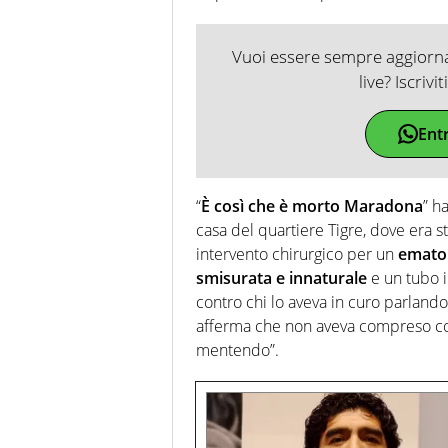
Vuoi essere sempre aggiornat
live? Iscrivi
Ent
“
È così che è morto Maradona
” h
casa del quartiere Tigre, dove era st
intervento chirurgico per un
ematom
smisurata e innaturale
e un tubo i
contro chi lo aveva in curo parlando 
afferma che non aveva compreso cos
mentendo”.