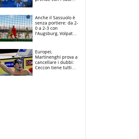
cambiando tutti
Anche il Sassuolo è
senza portiere: da 2-
0 a 2-3 con
l'Augsburg, Volpato
non basta, che
errori di Muric
Europei,
Martinenghi prova a
cancellare i dubbi:
Ceccon tiene tutti
col fiato sospeso.
Pellegrini punta su
Curtis