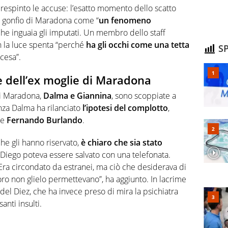
a respinto le accuse: l’esatto momento dello scatto
re gonfio di Maradona come “
un fenomeno
che inguaia gli imputati. Un membro dello staff
n la luce spenta “perché
ha gli occhi come una tetta
SP
cesa”.
 e dell’ex moglie di Maradona
 di Maradona,
Dalma e Giannina
, sono scoppiate a
enza Dalma ha rilanciato
l’ipotesi del complotto
,
le
Fernando Burlando
.
he gli hanno riservato,
è chiaro che sia stato
. Diego poteva essere salvato con una telefonata.
 Era circondato da estranei, ma ciò che desiderava di
loro non glielo permettevano”, ha aggiunto. In lacrime
 del Diez, che ha invece preso di mira la psichiatra
anti insulti.