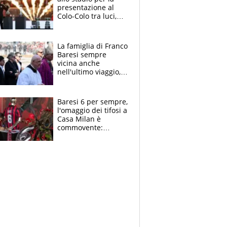
presentazione al
Colo-Colo tra luci,
spettacolo, elicotteri
e paracadutisti
La famiglia di Franco
Baresi sempre
vicina anche
nell'ultimo viaggio,
la moglie Maura, i
figli e i suoi cari
circondati
Baresi 6 per sempre,
dall'affetto dei tifosi
l'omaggio dei tifosi a
Casa Milan è
commovente:
maglie, bandiere,
sciarpe, lacrime e
bigliettini