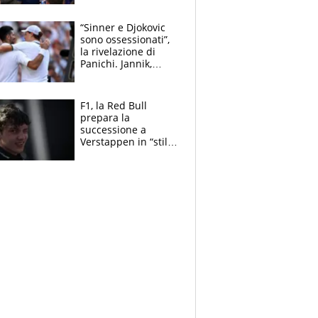
capofamiglia
“Sinner e Djokovic
sono ossessionati”,
la rivelazione di
Panichi. Jannik,
ansia per il
ginocchio e il rischio
agli US Open
F1, la Red Bull
prepara la
successione a
Verstappen in “stile
Antonelli”. Colapinto
derubato, che
attacco all’Italia