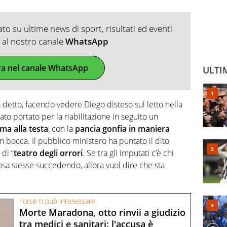
o su ultime news di sport, risultati ed eventi
ti al nostro canale
WhatsApp
ra nel canale WhatsApp
ULTI
a detto, facendo vedere Diego disteso sul letto nella
ato portato per la riabilitazione in seguito un
a alla testa
, con la
pancia gonfia in maniera
n bocca. Il pubblico ministero ha puntato il dito
di “
teatro degli orrori
. Se tra gli imputati c’è chi
a stesse succedendo, allora vuol dire che sta
Forse ti può interessare
Morte Maradona, otto rinvii a giudizio
tra medici e sanitari: l'accusa è