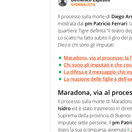
GIORNALISTA
Da vent’anni in campo e sul cam
Passione smisurata per il calcio
Il processo sulla morte di
Diego A
guai a dirgli di no
mostrata dal
pm Patricio Ferrari
: 
quartiere Tigre definita “il teatro de
Lo scatto ha fatto subito il giro del 
Diez e chi sono gli imputati.
Maradona, via al processo: la f
Chi sono gli imputati e che cos
La difesa e il messaggio che in
La reazione delle figlie e dell
Maradona, via al process
Il processo sulla morte di Maradona 
Isidro
ed è stato trasmesso in diret
Suprema della provincia di Buenos A
imputate sette persone, il
pm Patri
dopo la sua scomparsa, avvenuta il