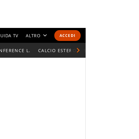
UIDA TV
ALTRO
ACCEDI
NFERENCE L.
CALENDARI E CLASSIFICHE
CALCIO ESTERO
SUPERCOPPA ITALIAN
ALTRI SPORT
MONDIALI 2026
OLIMPIADI
GOSSIP
LIFESTYLE