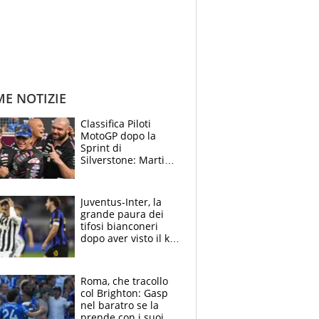
ME NOTIZIE
Classifica Piloti
MotoGP dopo la
Sprint di
Silverstone: Martin
sempre più leader,
Bezzecchi supera
Marquez
Juventus-Inter, la
grande paura dei
tifosi bianconeri
dopo aver visto il ko
nel derby d'Italia
Roma, che tracollo
col Brighton: Gasp
nel baratro se la
prende con i suoi