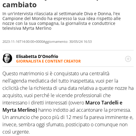
cambiato
In un'intervista rilasciata al settimanale Diva e Donna, l'ex
Campione del Mondo ha espresso la sua idea rispetto alle
nozze con la sua compagna, la giornalista e conduttrice
televisiva Myrta Merlino
2023-11-16T14:00:00+0000
Aggiornamento:
30/05/24 16:53
Elisabetta D'Onofrio
GIORNALISTA E CONTENT CREATOR
Giornalista professionista dal 2007, scrive per curiosità
personale e necessità: soprattutto di calcio, di sport e dei
Questo matrimonio si è conquistato una centralità
suoi protagonisti, concedendosi innocenti evasioni
nell’agenda mediatica del tutto inaspettata, vuoi per la
nell'ambito della creazione di format. Un tempo ala
ciclicità che la richiesta di una data relativa a queste nozze ha
destra, oggi si sente a suo agio nel ruolo di libero. Cura
acquisito, vuoi perché le vicende professionali che
una classifica riservata dei migliori 5 calciatori di sempre.
interessano i diretti interessati (ovvero
Marco Tardelli e
Myrta Merlino)
hanno indotto ad accantonare la promessa.
Un annuncio che poco più di 12 mesi fa pareva imminente e,
invece, sembra oggi sfumato, posticipato o comunque non
così urgente.