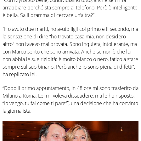
“Con Myrta sto bene, condividiamo tutto, anche se mi fa
arrabbiare perché sta sempre al telefono. Però è intelligente,
è bella. Sa il dramma di cercare un’altra?”.
“Ho avuto due mariti, ho avuto figli col primo e il secondo, ma
la sensazione di dire “ho trovato casa mia, non desidero
altro” non l’avevo mai provata. Sono inquieta, intollerante, ma
con Marco sento che sono arrivata. Anche se non è che lui
non abbia le sue rigidità: è molto bianco o nero, fatico a stare
sempre sul suo binario. Però anche io sono piena di difetti”,
ha replicato lei.
“Dopo il primo appuntamento, in 48 ore mi sono trasferito da
Milano a Roma. Lei mi voleva dissuadere, ma le ho risposto:
“Io vengo, tu fai come ti pare””, una decisione che ha convinto
la giornalista.