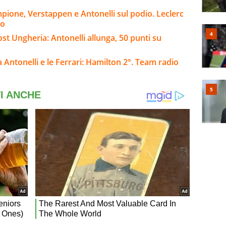
pione, Verstappen e Antonelli sul podio. Leclerc
to
post Ungheria: Antonelli allunga, 50 punti su
Antonelli e le Ferrari: Hamilton 2°. Team radio