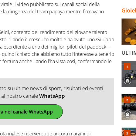
irale il video pubblicato sui canali social della
Gioie
e la dirigenza del team papaya mentre firmavano
Seidl, contento del rendimento del giovane talento
sto. “Lando è cresciuto molto e ha avuto uno sviluppo
 esordiente a uno dei migliori piloti del paddock –
ULTI
 quindi chiaro che abbiamo tutto l’interesse a tenerlo
er fortuna anche Lando l’ha vista così, confermando le
o su ultime news di sport, risultati ed eventi
ti al nostro canale
WhatsApp
ra nel canale WhatsApp
lota inglese riserverebbe ancora margini di