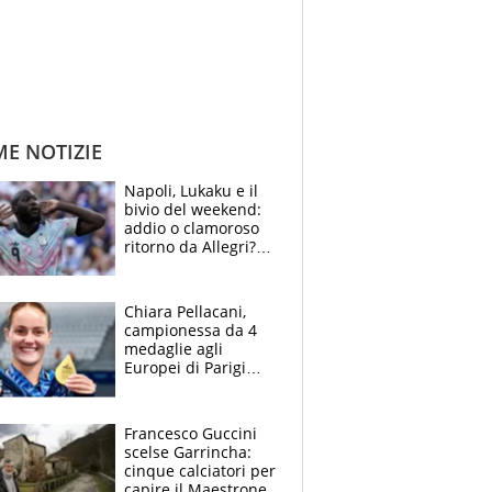
ME NOTIZIE
Napoli, Lukaku e il
bivio del weekend:
addio o clamoroso
ritorno da Allegri?
Gli scenari
Chiara Pellacani,
campionessa da 4
medaglie agli
Europei di Parigi
2026: papà
Giampaolo
giornalista, mamma
Francesco Guccini
Francesca
scelse Garrincha:
Insegnante e il
cinque calciatori per
fratello calciatore
capire il Maestrone