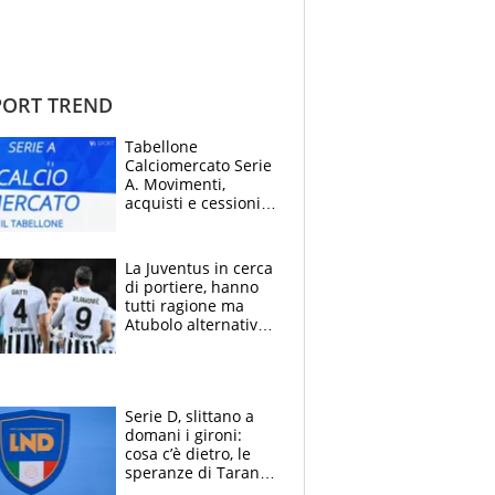
ORT TREND
Tabellone
Calciomercato Serie
A. Movimenti,
acquisti e cessioni:
estate 2026-27
La Juventus in cerca
di portiere, hanno
tutti ragione ma
Atubolo alternativa
a Vicario non regge
e la soluzione
rimane Milinkovic-
Savic
Serie D, slittano a
domani i gironi:
cosa c’è dietro, le
speranze di Taranto
e Messina, chi può