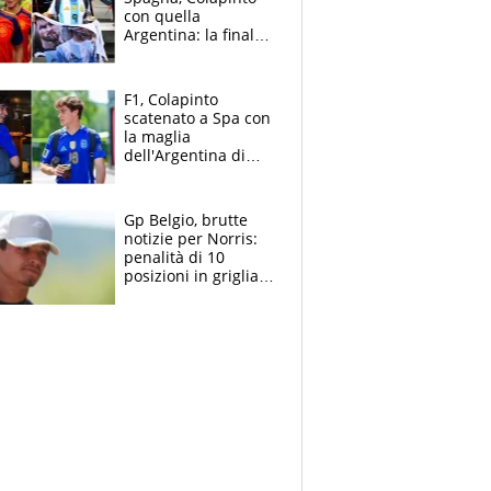
con quella
Argentina: la finale
Mondiale si gioca a
Spa e Alonso non
vede l'ora
F1, Colapinto
scatenato a Spa con
la maglia
dell'Argentina di
Messi punge la
Spagna: "Capiranno
le parolacce"
Gp Belgio, brutte
notizie per Norris:
penalità di 10
posizioni in griglia,
la scelta dolorosa
ma obbligata di
McLaren