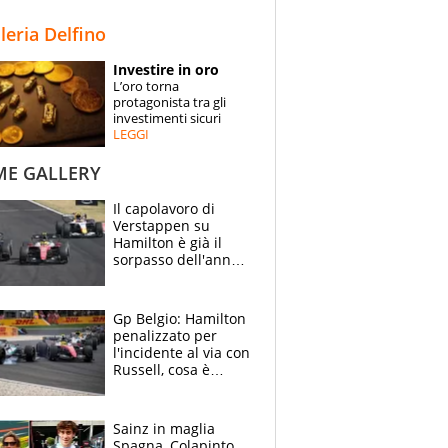
STORIE
lleria Delfino
SPECIALI
Investire in oro
L’oro torna
ESPERTI
protagonista tra gli
investimenti sicuri
LEGGI
CONTATTI
ME GALLERY
Il capolavoro di
Verstappen su
Hamilton è già il
sorpasso dell'anno:
che smacco Lewis,
come Abu Dhabi
2021
Gp Belgio: Hamilton
penalizzato per
l'incidente al via con
Russell, cosa è
successo. Mercedes
out, 5" a Lewis
Sainz in maglia
Spagna, Colapinto