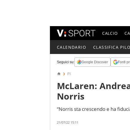
CALCIO
C
CALENDARIO
CLASSIFICA PILO
Seguici su:
Google Discover
Fonti pr
F1
McLaren: Andreas
Norris
“Norris sta crescendo e ha fiducia
21/07/22 15:11