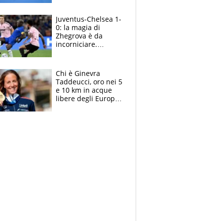
essere ripescato
Juventus-Chelsea 1-
0: la magia di
Zhegrova è da
incorniciare.
Spalletti suona il
Blues e tiene,
ancora, la porta
Chi è Ginevra
inviolata
Taddeucci, oro nei 5
e 10 km in acque
libere degli Europei
di Parigi 2026 che
ha dedicato la
medaglia al
fidanzato