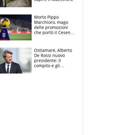
Morto Pippo
Marchioro, mago
delle promozioni
che portò il Cesena
in Europa e scoprì
per primo la classe
di Baresi
Ostiamare, Alberto
De Rossi nuovo
presidente: il
compito e gli
obiettivi ricevuti dal
figlio Daniele