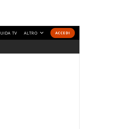
UIDA TV
ALTRO
ACCEDI
CALENDARI E CLASSIFICHE
ALTRI SPORT
MONDIALI 2026
OLIMPIADI
GOSSIP
LIFESTYLE