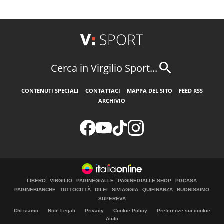
Cerca in Virgilio Sport...
CONTENUTI SPECIALI
CONTATTACI
MAPPA DEL SITO
FEED RSS
ARCHIVIO
LIBERO
VIRGILIO
PAGINEGIALLE
PAGINEGIALLE SHOP
PGCASA
PAGINEBIANCHE
TUTTOCITTÀ
DILEI
SIVIAGGIA
QUIFINANZA
BUONISSIMO
SUPEREVA
Chi siamo
Note Legali
Privacy
Cookie Policy
Preferenze sui cookie
Aiuto