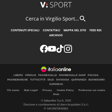
Cerca in Virgilio Sport...
CONTENUTI SPECIALI
CONTATTACI
MAPPA DEL SITO
FEED RSS
ARCHIVIO
LIBERO
VIRGILIO
PAGINEGIALLE
PAGINEGIALLE SHOP
PGCASA
PAGINEBIANCHE
TUTTOCITTÀ
DILEI
SIVIAGGIA
QUIFINANZA
BUONISSIMO
SUPEREVA
Chi siamo
Note Legali
Privacy
Cookie Policy
Preferenze sui cookie
Aiuto
© Italiaonline S.p.A. 2026
Direzione e coordinamento di Libero Acquisition S.á r.l.
P. IVA 03970540963