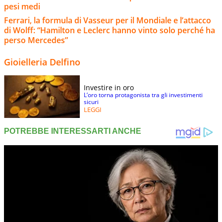
pesi medi
Ferrari, la formula di Vasseur per il Mondiale e l’attacco
di Wolff: “Hamilton e Leclerc hanno vinto solo perché ha
perso Mercedes”
Gioielleria Delfino
Investire in oro
L’oro torna protagonista tra gli investimenti
sicuri
LEGGI