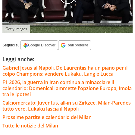
Getty Images
Seguici su:
Google Discover
Fonti preferite
Leggi anche:
Gabriel Jesus al Napoli, De Laurentiis ha un piano per il
colpo Champions: vendere Lukaku, Lang e Lucca
F1 2026, la guerra in Iran continua a minacciare il
calendario: Domenicali ammette l'opzione Europa, Imola
tra le ipotesi
Calciomercato: Juventus, all-in su Zirkzee, Milan-Paredes
tutto vero, Lukaku lascia il Napoli
Prossime partite e calendario del Milan
Tutte le notizie del Milan