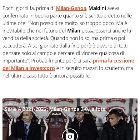
Pochi giorni fa, prima di
Milan-Genoa
,
Maldini
aveva
confermato in buona parte quanto si è scritto e detto nelle
ultime ore: “Non posso dire molto, so troppo poco. Ma è
inevitabile che nel futuro del
Milan
possa esserci anche la
vendita della società. Quando non lo so, ma prima o poi
succederà. A sei giornate dalla fine però è dovere di tutti
pensare solo al campo e cercare di vincere qualcosa di
importante”. Probabilmente però ci sarà
prima la cessione
del
Milan
a
Investcorp
e in seguito magari lo scudetto, ma
nell’ultimo caso tutto è ancora possibile.
Serie A 2021-2022: Milan-Genoa 2-0, le foto