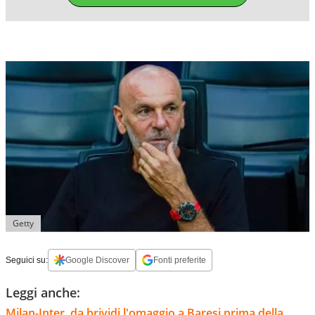
Getty
Seguici su:
Google Discover
Fonti preferite
Leggi anche:
Milan-Inter, da brividi l'omaggio a Baresi prima della