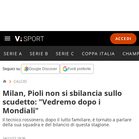
ACCEDI
SERIE A
SERIE B
SERIE C
COPPA ITALIA
CHAMP
Seguici su:
Google Discover
Fonti preferite
CALCIO
Milan, Pioli non si sbilancia sullo
scudetto: "Vedremo dopo i
Mondiali"
Il tecnico rossonero, dopo il lutto familiare, è tornato a parlare
della sua squadra e del bilancio di questa stagione.
14/11/22 19:36