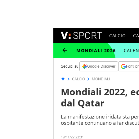
CALCIO
C
MONDIALI 2026
CALE
Seguici su:
Google Discover
Fonti pr
CALCIO
MONDIALI
Mondiali 2022, ec
dal Qatar
La manifestazione iridata sta pe
ospitante continuano a far discu
19/11/22 22:31