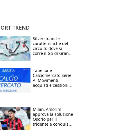
ORT TREND
Silverstone, le
caratteristiche del
circuito dove si
corre il Gp di Gran
Bretagna del
Motomondiale
Tabellone
Calciomercato Serie
A. Movimenti,
acquisti e cessioni:
estate 2026-27
Milan, Amorim
approva la soluzione
Osorio per il
tridente e conquista
Jashari: la frecciata