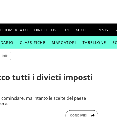
ALCIOMERCATO
DIRETTE LIVE
F1
MOTO
TENNIS
G
NDARIO
CLASSIFICHE
MARCATORI
TABELLONE
S
eferite
co tutti i divieti imposti
r cominciare, ma intanto le scelte del paese
tere.
CONDIVIDI