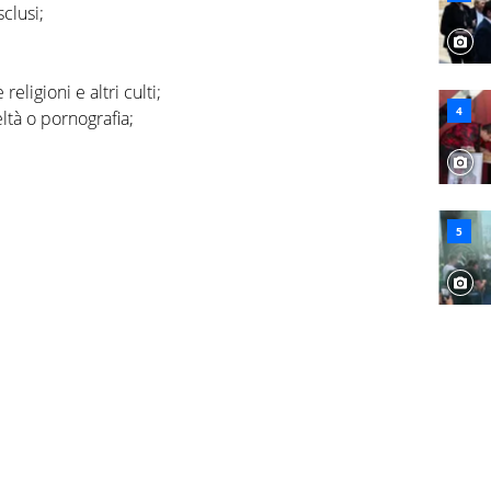
clusi;
eligioni e altri culti;
ltà o pornografia;