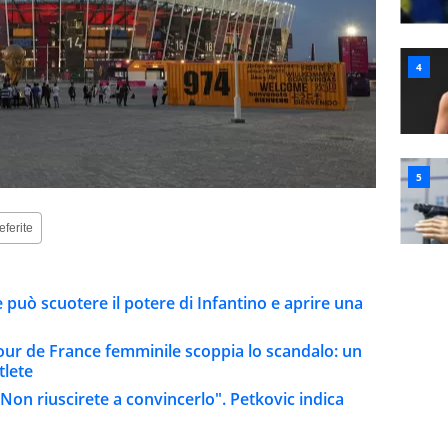
eferite
he può scuotere il potere di Infantino e aprire una
 Tour de France femminile scoppia lo scandalo: un
tlete
Non riuscirete a convincerlo". Petkovic indica