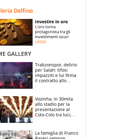
STORIE
lleria Delfino
SPECIALI
Investire in oro
L’oro torna
ESPERTI
protagonista tra gli
investimenti sicuri
LEGGI
CONTATTI
ME GALLERY
Trabzonspor, delirio
per Salah: tifosi
impazziti e lui firma
il contratto allo
stadio
Vozinha, in 30mila
allo stadio per la
presentazione al
Colo-Colo tra luci,
spettacolo, elicotteri
e paracadutisti
La famiglia di Franco
Baresi sempre