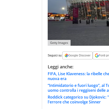
Getty Images
Seguici su:
Google Discover
Fonti pr
Leggi anche:
FIFA, Lise Klaveness: la ribelle c
nuova era
“Intimidatorio e fuori luogo”, al
uomo controlla i reggiseni delle a
Roddick categorico su Djokovic: "
l'errore che coinvolge Sinner