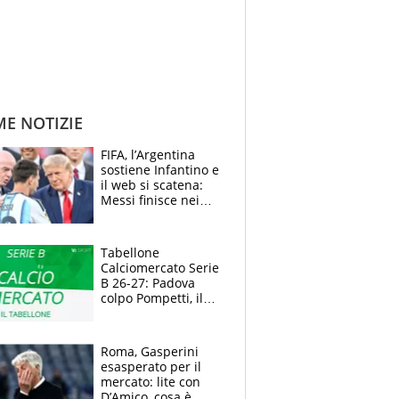
ME NOTIZIE
FIFA, l’Argentina
sostiene Infantino e
il web si scatena:
Messi finisce nei
meme, la Seleccion
travolta dalle
polemiche
Tabellone
Calciomercato Serie
B 26-27: Padova
colpo Pompetti, il
Sudtirol annuncia
Bjarkason
Roma, Gasperini
esasperato per il
mercato: lite con
D’Amico, cosa è