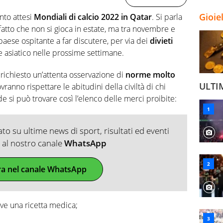
Gioie
anto attesi
Mondiali di calcio 2022 in Qatar
. Si parla
 fatto che non si gioca in estate, ma tra novembre e
paese ospitante a far discutere, per via dei
divieti
e asiatico nelle prossime settimane.
 richiesto un’attenta osservazione di
norme molto
ULTI
ovranno rispettare le abitudini della civiltà di chi
e si può trovare così l’elenco delle merci proibite:
o su ultime news di sport, risultati ed eventi
ti al nostro canale
WhatsApp
ra nel canale WhatsApp
rve una ricetta medica;