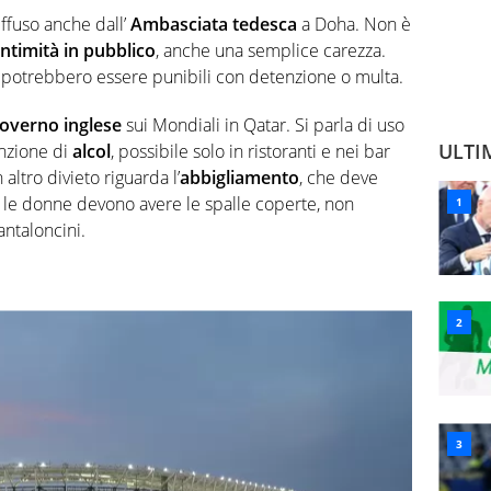
iffuso anche dall’
Ambasciata tedesca
a Doha. Non è
 intimità in pubblico
, anche una semplice carezza.
i potrebbero essere punibili con detenzione o multa.
overno inglese
sui Mondiali in Qatar. Si parla di uso
ULTI
unzione di
alcol
, possibile solo in ristoranti e nei bar
 altro divieto riguarda l’
abbigliamento
, che deve
le donne devono avere le spalle coperte, non
ntaloncini.