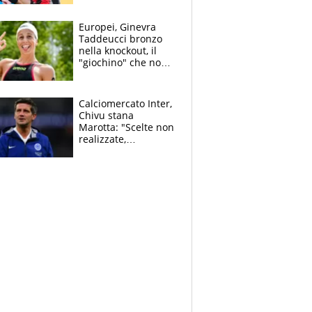
dello svizzero all'ex
Allegri
Europei, Ginevra
Taddeucci bronzo
nella knockout, il
"giochino" che non
le piace: "La Senna?
Oggi era pulita"
Calciomercato Inter,
Chivu stana
Marotta: "Scelte non
realizzate,
dobbiamo
completare la
squadra"