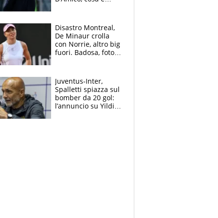
successo dopo il flop
per Nusa
Disastro Montreal,
De Minaur crolla
con Norrie, altro big
fuori. Badosa, foto
dall'ospedale e fan
preoccupati
Juventus-Inter,
Spalletti spiazza sul
bomber da 20 gol:
l’annuncio su Yildiz
e la risposta su
Bastoni