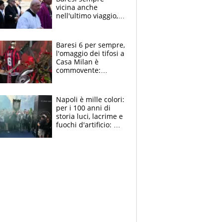
vicina anche
nell'ultimo viaggio,
la moglie Maura, i
figli e i suoi cari
circondati
Baresi 6 per sempre,
dall'affetto dei tifosi
l'omaggio dei tifosi a
Casa Milan è
commovente:
maglie, bandiere,
sciarpe, lacrime e
bigliettini
Napoli è mille colori:
per i 100 anni di
storia luci, lacrime e
fuochi d'artificio: De
Laurentiis salta al
coro anti-Juve