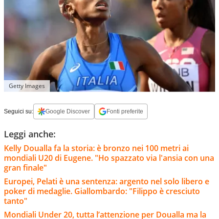
Getty Images
Seguici su:
Google Discover
Fonti preferite
Leggi anche:
Kelly Doualla fa la storia: è bronzo nei 100 metri ai
mondiali U20 di Eugene. "Ho spazzato via l'ansia con una
gran finale"
Europei, Pelati è una sentenza: argento nel solo libero e
poker di medaglie. Giallombardo: "Filippo è cresciuto
tanto"
Mondiali Under 20, tutta l’attenzione per Doualla ma la