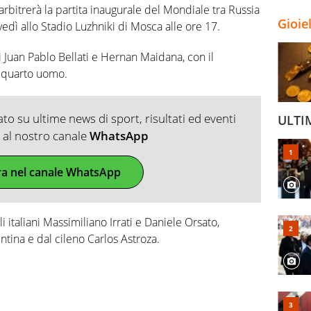
 arbitrerà la partita inaugurale del Mondiale tra Russia
Gioie
edì allo Stadio Luzhniki di Mosca alle ore 17.
li Juan Pablo Bellati e Hernan Maidana, con il
i quarto uomo.
o su ultime news di sport, risultati ed eventi
ULTI
ti al nostro canale
WhatsApp
ra nel canale WhatsApp
 italiani Massimiliano Irrati e Daniele Orsato,
ntina e dal cileno Carlos Astroza.