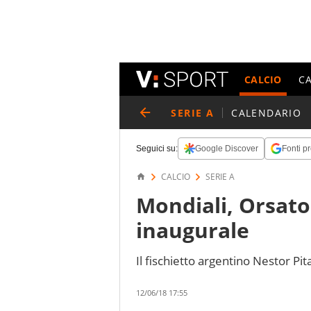
CALCIO
C
SERIE A
CALENDARIO
Seguici su:
Google Discover
Fonti pr
CALCIO
SERIE A
Mondiali, Orsato 
inaugurale
Il fischietto argentino Nestor Pi
12/06/18 17:55