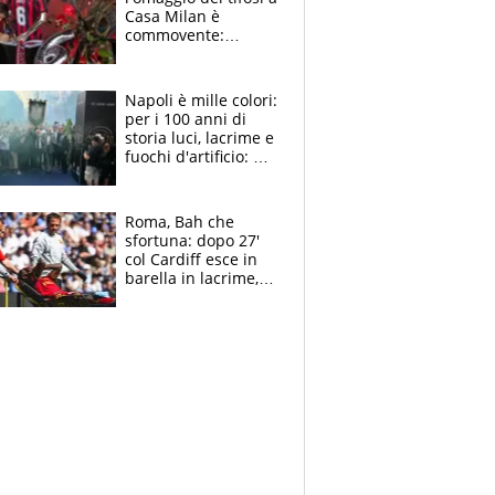
Casa Milan è
commovente:
maglie, bandiere,
sciarpe, lacrime e
bigliettini
Napoli è mille colori:
per i 100 anni di
storia luci, lacrime e
fuochi d'artificio: De
Laurentiis salta al
coro anti-Juve
Roma, Bah che
sfortuna: dopo 27'
col Cardiff esce in
barella in lacrime,
Dybala rigore da
schiaffi, i giallorossi
prendono 3 gol in
45'