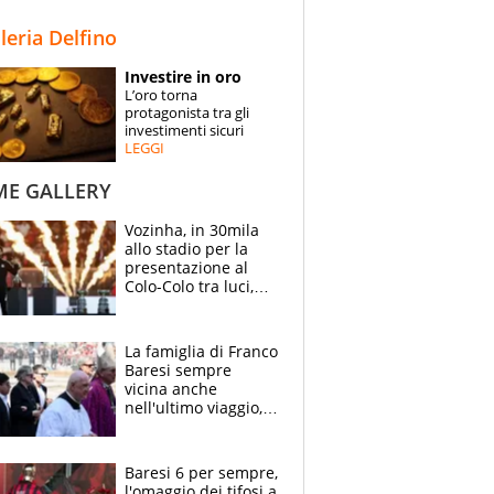
STORIE
lleria Delfino
SPECIALI
Investire in oro
L’oro torna
ESPERTI
protagonista tra gli
investimenti sicuri
LEGGI
CONTATTI
ME GALLERY
Vozinha, in 30mila
allo stadio per la
presentazione al
Colo-Colo tra luci,
spettacolo, elicotteri
e paracadutisti
La famiglia di Franco
Baresi sempre
vicina anche
nell'ultimo viaggio,
la moglie Maura, i
figli e i suoi cari
circondati
Baresi 6 per sempre,
dall'affetto dei tifosi
l'omaggio dei tifosi a