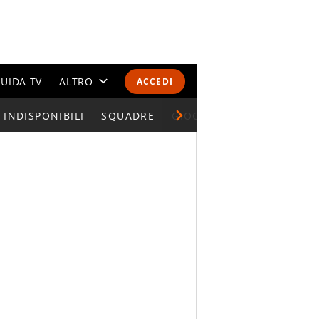
UIDA TV
ALTRO
ACCEDI
INDISPONIBILI
CALENDARI E CLASSIFICHE
SQUADRE
GIOCATORI SERIE A
ALTRI SPORT
MONDIALI 2026
OLIMPIADI
GOSSIP
LIFESTYLE