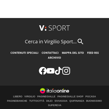
Cerca in Virgilio Sport...
CONTENUTI SPECIALI
CONTATTACI
MAPPA DEL SITO
FEED RSS
ARCHIVIO
LIBERO
VIRGILIO
PAGINEGIALLE
PAGINEGIALLE SHOP
PGCASA
PAGINEBIANCHE
TUTTOCITTÀ
DILEI
SIVIAGGIA
QUIFINANZA
BUONISSIMO
SUPEREVA