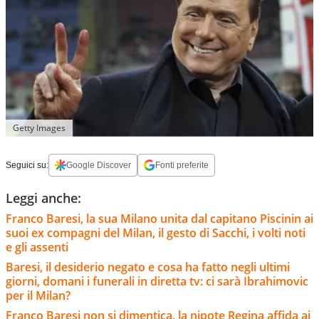
Getty Images
Seguici su:
Google Discover
Fonti preferite
Leggi anche:
Franco Baresi, la sua Milano unita dal capitano Piscinin ai
suoi ex compagni del Milan, il gesto di Sacchi, i volti noti
e gli assenti
Baresi, il desiderio negato e cosa ha fatto negli ultimi
giorni, domani i funerali in diretta tv: ci sarà Ibrahimovic
per il Milan?
Franco Baresi non si dimentica, la nipote Regina affida ai