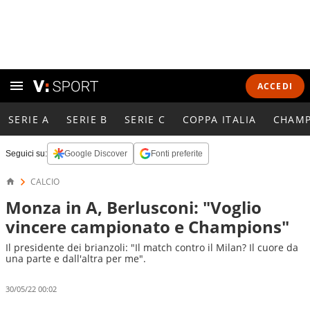
ACCEDI
SERIE A
SERIE B
SERIE C
COPPA ITALIA
CHAMP
Seguici su:
Google Discover
Fonti preferite
CALCIO
Monza in A, Berlusconi: "Voglio
vincere campionato e Champions"
Il presidente dei brianzoli: "Il match contro il Milan? Il cuore da
una parte e dall'altra per me".
30/05/22 00:02