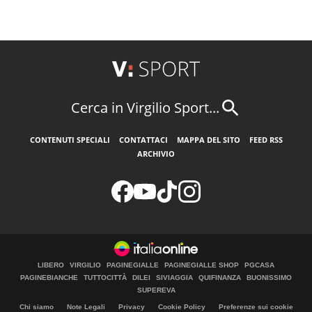
Cerca in Virgilio Sport...
CONTENUTI SPECIALI
CONTATTACI
MAPPA DEL SITO
FEED RSS
ARCHIVIO
LIBERO
VIRGILIO
PAGINEGIALLE
PAGINEGIALLE SHOP
PGCASA
PAGINEBIANCHE
TUTTOCITTÀ
DILEI
SIVIAGGIA
QUIFINANZA
BUONISSIMO
SUPEREVA
Chi siamo
Note Legali
Privacy
Cookie Policy
Preferenze sui cookie