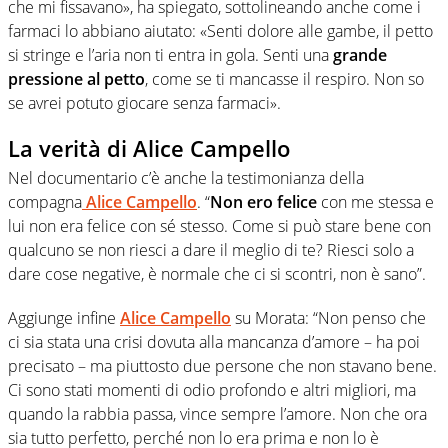
che mi fissavano», ha spiegato, sottolineando anche come i
farmaci lo abbiano aiutato: «Senti dolore alle gambe, il petto
si stringe e l’aria non ti entra in gola. Senti una
grande
pressione al petto
, come se ti mancasse il respiro. Non so
se avrei potuto giocare senza farmaci».
La verità di Alice Campello
Nel documentario c’è anche la testimonianza della
compagna
Alice Campello
. “
Non ero felice
con me stessa e
lui non era felice con sé stesso. Come si può stare bene con
qualcuno se non riesci a dare il meglio di te? Riesci solo a
dare cose negative, è normale che ci si scontri, non è sano”.
Aggiunge infine
Alice Campello
su Morata: “Non penso che
ci sia stata una crisi dovuta alla mancanza d’amore – ha poi
precisato – ma piuttosto due persone che non stavano bene.
Ci sono stati momenti di odio profondo e altri migliori, ma
quando la rabbia passa, vince sempre l’amore. Non che ora
sia tutto perfetto, perché non lo era prima e non lo è