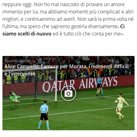
neppure oggi. Non ho mai nascosto di provare un amore
immenso per lui, ma abbiamo momenti più complicati e altri
migliori, e continueremo ad averli. Non sarà la prima volta né
l’ultima, ma spero che sapremo gestirla diversamente
. Ci
siamo scelti di nuovo
ed è tutto ciò che conta per me».
Alice Campello: l'amore per Morata, i momenti difficili
e l'intervento