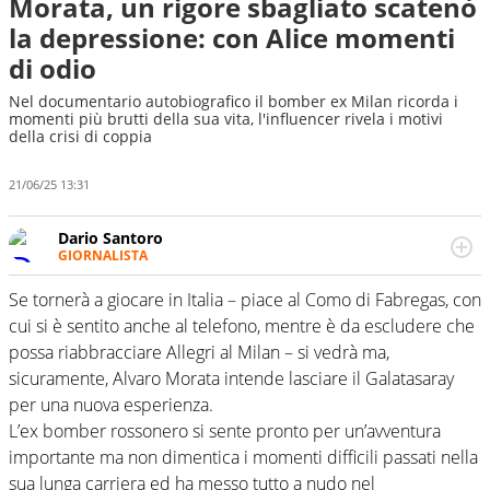
Morata, un rigore sbagliato scatenò
la depressione: con Alice momenti
di odio
Nel documentario autobiografico il bomber ex Milan ricorda i
momenti più brutti della sua vita, l'influencer rivela i motivi
della crisi di coppia
21/06/25 13:31
Dario Santoro
GIORNALISTA
Scrive, commenta, racconta lo sport in tutte le
sfaccettature. Tocca l'apice quando ha modo di
Se tornerà a giocare in Italia – piace al Como di Fabregas, con
concentrarsi sulle interviste ai grandi protagonisti
cui si è sentito anche al telefono, mentre è da escludere che
possa riabbracciare Allegri al Milan – si vedrà ma,
sicuramente, Alvaro Morata intende lasciare il Galatasaray
per una nuova esperienza.
L’ex bomber rossonero si sente pronto per un’avventura
importante ma non dimentica i momenti difficili passati nella
sua lunga carriera ed ha messo tutto a nudo nel