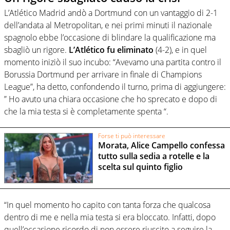
L’Atlético Madrid andò a Dortmund con un vantaggio di 2-1
dell’andata al Metropolitan, e nei primi minuti il ​​nazionale
spagnolo ebbe l’occasione di blindare la qualificazione ma
sbagliò un rigore.
L’Atlético fu eliminato
(4-2), e in quel
momento iniziò il suo incubo: “Avevamo una partita contro il
Borussia Dortmund per arrivare in finale di Champions
League”, ha detto, confondendo il turno, prima di aggiungere:
” Ho avuto una chiara occasione che ho sprecato e dopo di
che la mia testa si è completamente spenta “.
Forse ti può interessare
Morata, Alice Campello confessa
tutto sulla sedia a rotelle e la
scelta sul quinto figlio
“In quel momento ho capito con tanta forza che qualcosa
dentro di me e nella mia testa si era bloccato. Infatti, dopo
quell’occasione ricordo di non essere riuscito a seguire la