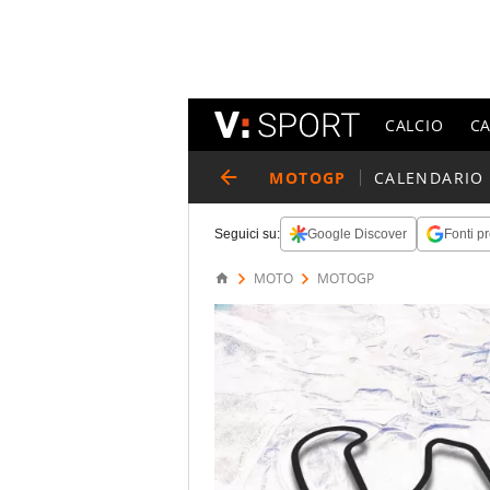
CALCIO
C
MOTOGP
CALENDARIO
Seguici su:
Google Discover
Fonti pr
MOTO
MOTOGP