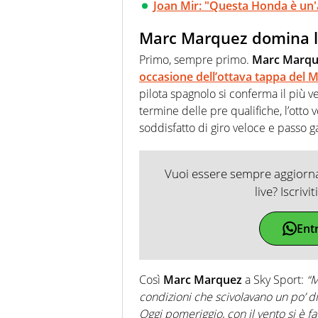
Joan Mir: "Questa Honda è un'a
Marc Marquez domina le
Primo, sempre primo.
Marc Marqu
occasione dell’ottava tappa del
pilota spagnolo si conferma il più v
termine delle pre qualifiche, l’ot
soddisfatto di giro veloce e passo g
Vuoi essere sempre aggiornat
live? Iscrivi
Ent
Così
Marc Marquez
a Sky Sport:
“M
condizioni che scivolavano un po’ di
Oggi pomeriggio, con il vento si è fa