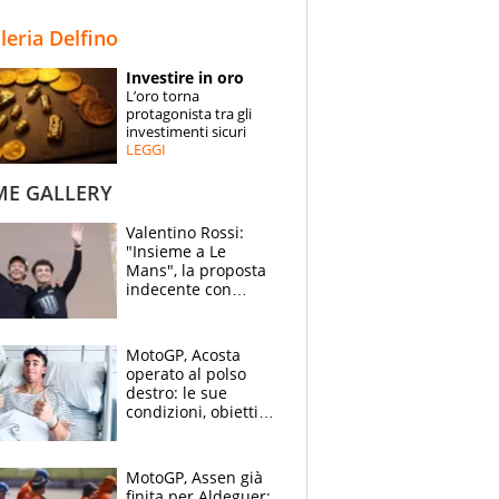
STORIE
lleria Delfino
SPECIALI
Investire in oro
L’oro torna
ESPERTI
protagonista tra gli
investimenti sicuri
LEGGI
CONTATTI
ME GALLERY
Valentino Rossi:
"Insieme a Le
Mans", la proposta
indecente con
Lando Norris al
Festival di
Goodwood
MotoGP, Acosta
operato al polso
destro: le sue
condizioni, obiettivo
Sachsenring
MotoGP, Assen già
finita per Aldeguer: