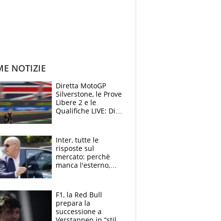
ME NOTIZIE
Diretta MotoGP
Silverstone, le Prove
Libere 2 e le
Qualifiche LIVE: Di
Giannantonio
risponde a
Bezzecchi
Inter, tutte le
risposte sul
mercato: perchè
manca l'esterno,
perchè Romero è
sfumato, quale è il
vero obiettivo di
F1, la Red Bull
Marotta
prepara la
successione a
Verstappen in “stile