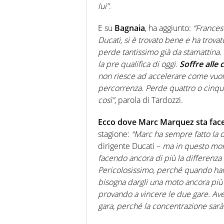
lui”
.
E su
Bagnaia
, ha aggiunto:
“Francesc
Ducati, si è trovato bene e ha trova
perde tantissimo già da stamattin
la pre qualifica di oggi.
Soffre alle 
non riesce ad accelerare come vuole 
percorrenza. Perde quattro o cinque
così”
, parola di Tardozzi.
Ecco dove Marc Marquez sta face
stagione:
“Marc ha sempre fatto la di
dirigente Ducati –
ma in questo mom
facendo ancora di più la differenza
Pericolosissimo, perché quando hai
bisogna dargli una moto ancora più
provando a vincere le due gare. Aver
gara, perché la concentrazione sar