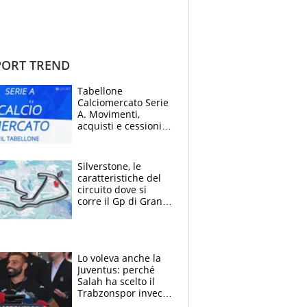
ORT TREND
Tabellone
Calciomercato Serie
A. Movimenti,
acquisti e cessioni:
estate 2026-27
Silverstone, le
caratteristiche del
circuito dove si
corre il Gp di Gran
Bretagna del
Motomondiale
Lo voleva anche la
Juventus: perché
Salah ha scelto il
Trabzonspor invece
di un top club