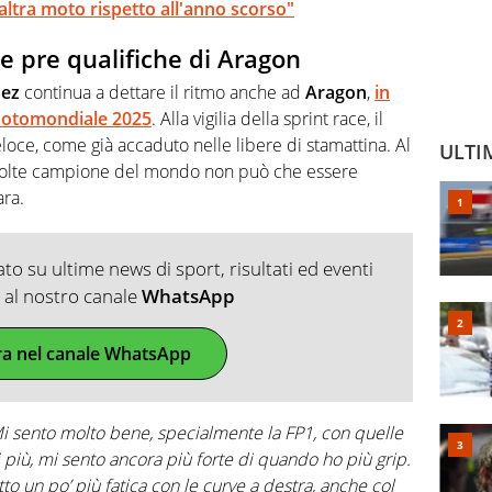
ltra moto rispetto all'anno scorso"
 pre qualifiche di Aragon
ez
continua a dettare il ritmo anche ad
Aragon
,
in
 Motomondiale 2025
. Alla vigilia della sprint race, il
eloce, come già accaduto nelle libere di stamattina. Al
ULTI
to volte campione del mondo non può che essere
ara.
o su ultime news di sport, risultati ed eventi
ti al nostro canale
WhatsApp
ra nel canale WhatsApp
i sento molto bene, specialmente la FP1, con quelle
 più, mi sento ancora più forte di quando ho più grip.
tto un po’ più fatica con le curve a destra, anche col