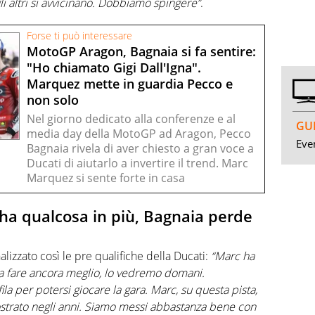
 gli altri si avvicinano. Dobbiamo spingere”
.
Forse ti può interessare
MotoGP Aragon, Bagnaia si fa sentire:
"Ho chiamato Gigi Dall'Igna".
Marquez mette in guardia Pecco e
non solo
Nel giorno dedicato alla conferenze e al
GUI
media day della MotoGP ad Aragon, Pecco
Even
Bagnaia rivela di aver chiesto a gran voce a
Ducati di aiutarlo a invertire il trend. Marc
Marquez si sente forte in casa
 ha qualcosa in più, Bagnaia perde
nalizzato così le pre qualifiche della Ducati:
“Marc ha
sa fare ancora meglio, lo vedremo domani.
fila per potersi giocare la gara. Marc, su questa pista,
strato negli anni. Siamo messi abbastanza bene con