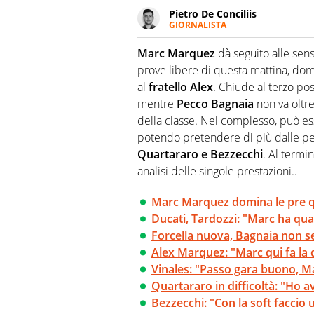
Pietro De Conciliis
GIORNALISTA
Giornalista pubblicista e speake
uno sguardo attento e competen
Marc Marquez
dà seguito alle sens
prove libere di questa mattina, d
al
fratello Alex
. Chiude al terzo po
mentre
Pecco Bagnaia
non va oltre
della classe. Nel complesso, può e
potendo pretendere di più dalle pe
Quartararo e Bezzecchi
. Al termi
analisi delle singole prestazioni..
Marc Marquez domina le pre qu
Ducati, Tardozzi: "Marc ha qua
Forcella nuova, Bagnaia non s
Alex Marquez: "Marc qui fa la 
Vinales: "Passo gara buono, M
Quartararo in difficoltà: "Ho 
Bezzecchi: "Con la soft faccio u