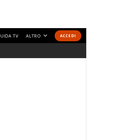
UIDA TV
ALTRO
ACCEDI
CALENDARI E CLASSIFICHE
ALTRI SPORT
MONDIALI 2026
OLIMPIADI
GOSSIP
LIFESTYLE