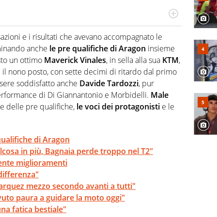
r radiofonico, per Virgilio Sport si occupa di calcio con
te sui campionati di Serie B e Serie C
azioni e i risultati che avevano accompagnato le
ominando anche
le pre qualifiche di Aragon
insieme
sto un ottimo
Maverick Vinales
, in sella alla sua
KTM
,
 il nono posto, con sette decimi di ritardo dal primo
ssere soddisfatto anche
Davide Tardozzi
, pur
rformance di Di Giannantonio e Morbidelli.
Male
ne delle pre qualifiche,
le voci dei protagonisti
e le
alifiche di Aragon
lcosa in più, Bagnaia perde troppo nel T2"
ente miglioramenti
differenza"
arquez mezzo secondo avanti a tutti"
avuto paura a guidare la moto oggi"
na fatica bestiale"