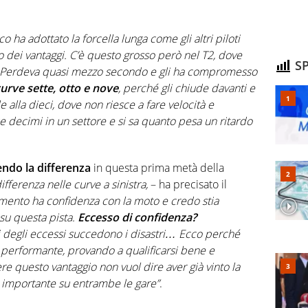
o ha adottato la forcella lunga come gli altri piloti
to dei vantaggi. C’è questo grosso però nel T2, dove
SP
a. Perdeva quasi mezzo secondo e gli ha compromesso
curve sette, otto e nove
, perché gli chiude davanti e
alla dieci, dove non riesce a fare velocità e
 decimi in un settore e si sa quanto pesa un ritardo
ndo la differenza
in questa prima metà della
fferenza nelle curve a sinistra,
– ha precisato il
ento ha confidenza con la moto e credo stia
 su questa pista.
Eccesso di confidenza?
 degli eccessi succedono i disastri… Ecco perché
 performante, provando a qualificarsi bene e
e questo vantaggio non vuol dire aver già vinto la
à importante su entrambe le gare”
.