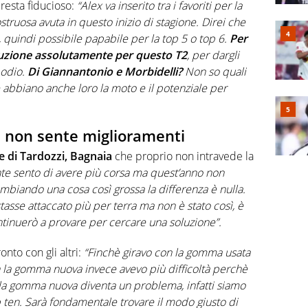
 resta fiducioso:
“Alex va inserito tra i favoriti per la
struosa avuta in questo inizio di stagione. Direi che
 quindi possibile papabile per la top 5 o top 6.
Per
uzione assolutamente per questo T2
, per dargli
podio.
Di Giannantonio e Morbidelli?
Non so quali
 abbiano anche loro la moto e il potenziale per
a non sente miglioramenti
 di Tardozzi, Bagnaia
che proprio non intravede la
e sento di avere più corsa ma quest’anno non
mbiando una cosa così grossa la differenza è nulla.
stasse attaccato più per terra ma non è stato così, è
tinuerò a provare per cercare una soluzione”.
onto con gli altri:
“Finchè giravo con la gomma usata
 la gomma nuova invece avevo più difficoltà perchè
 la gomma nuova diventa un problema, infatti siamo
top ten. Sarà fondamentale trovare il modo giusto di