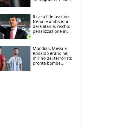
Antonelli”. Colapinto
derubato, che
attacco all’Italia
Il caso fideiussione
frena le ambizioni
del Catania: rischio
penalizzazione in
classifica, cosa
succede?
Mondiali, Messi e
Ronaldo erano nel
mirino dei terroristi:
pronte bombe
contro la Pulce