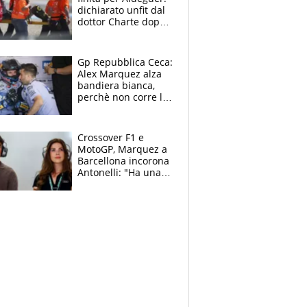
dichiarato unfit dal
dottor Charte dopo
la brutta caduta di
venerdì
Gp Repubblica Ceca:
Alex Marquez alza
bandiera bianca,
perchè non corre la
Sprint e la gara di
Brno
Crossover F1 e
MotoGP, Marquez a
Barcellona incorona
Antonelli: "Ha una
grinta diversa"