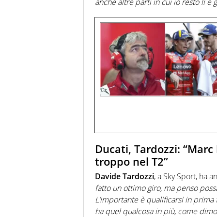
anche altre parti in cui io resto lì e
Ducati, Tardozzi: “Marc
troppo nel T2”
Davide Tardozzi
, a Sky Sport, ha a
fatto un ottimo giro, ma penso pos
L’importante è qualificarsi in prima 
ha quel qualcosa in più, come dimo