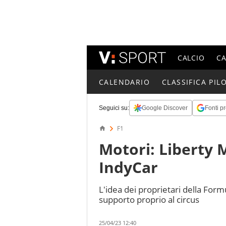
CALCIO
C
CALENDARIO
CLASSIFICA PILO
Seguici su:
Google Discover
Fonti pr
F1
Motori: Liberty 
IndyCar
L'idea dei proprietari della For
supporto proprio al circus
25/04/23 12:40