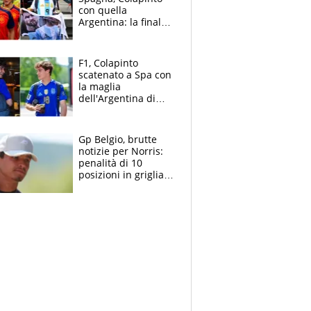
con quella
Argentina: la finale
Mondiale si gioca a
Spa e Alonso non
vede l'ora
F1, Colapinto
scatenato a Spa con
la maglia
dell'Argentina di
Messi punge la
Spagna: "Capiranno
le parolacce"
Gp Belgio, brutte
notizie per Norris:
penalità di 10
posizioni in griglia,
la scelta dolorosa
ma obbligata di
McLaren