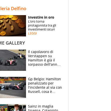
STORIE
lleria Delfino
SPECIALI
Investire in oro
L’oro torna
ESPERTI
protagonista tra gli
investimenti sicuri
LEGGI
CONTATTI
ME GALLERY
Il capolavoro di
Verstappen su
Hamilton è già il
sorpasso dell'anno:
che smacco Lewis,
come Abu Dhabi
2021
Gp Belgio: Hamilton
penalizzato per
l'incidente al via con
Russell, cosa è
successo. Mercedes
out, 5" a Lewis
Sainz in maglia
Spagna, Colapinto