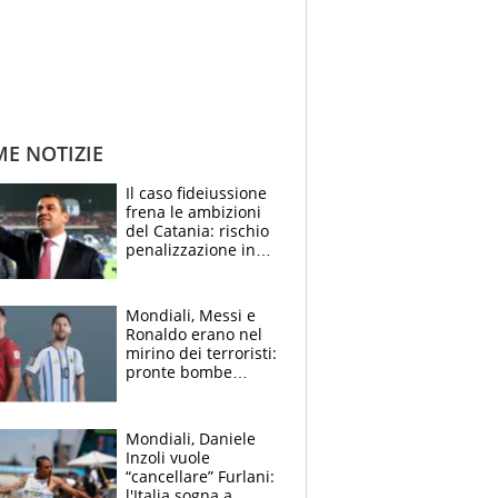
ME NOTIZIE
Il caso fideiussione
frena le ambizioni
del Catania: rischio
penalizzazione in
classifica, cosa
succede?
Mondiali, Messi e
Ronaldo erano nel
mirino dei terroristi:
pronte bombe
contro la Pulce
Mondiali, Daniele
Inzoli vuole
“cancellare” Furlani:
l'Italia sogna a