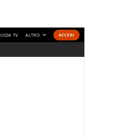
UIDA TV
ALTRO
ACCEDI
CALENDARI E CLASSIFICHE
ALTRI SPORT
MONDIALI 2026
OLIMPIADI
GOSSIP
LIFESTYLE