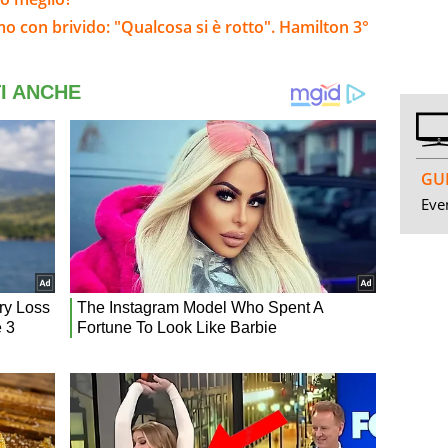
mo con brivido: "Qualcosa si è rotto". Hamilton 3°
GUI
Even