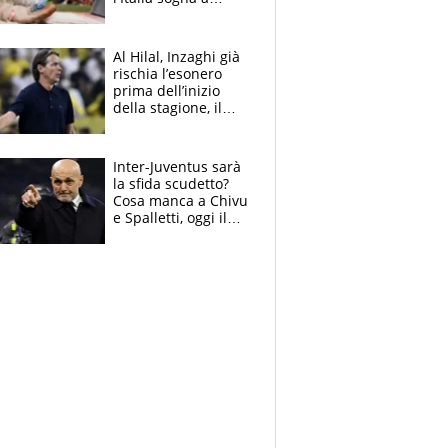
Eugene. Castellani
da record, Succo in
finale
Al Hilal, Inzaghi già
rischia l’esonero
prima dell’inizio
della stagione, il
retroscena
Inter-Juventus sarà
la sfida scudetto?
Cosa manca a Chivu
e Spalletti, oggi il
primo antipasto