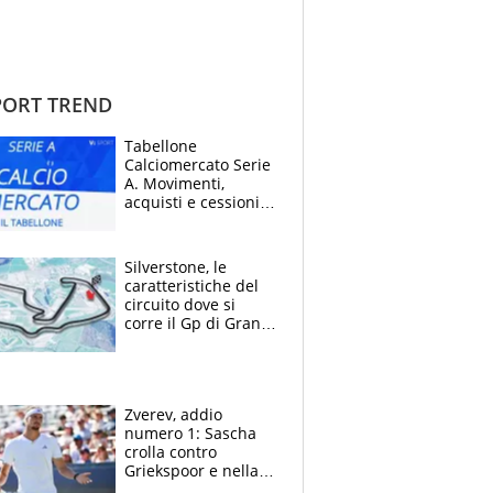
ORT TREND
Tabellone
Calciomercato Serie
A. Movimenti,
acquisti e cessioni:
estate 2026-27
Silverstone, le
caratteristiche del
circuito dove si
corre il Gp di Gran
Bretagna del
Motomondiale
Zverev, addio
numero 1: Sascha
crolla contro
Griekspoor e nella
sfida a due con