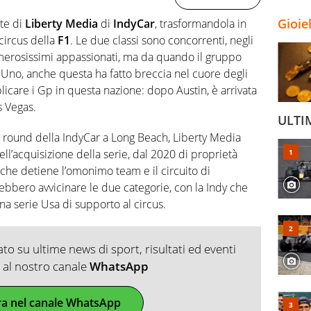
Gioie
rte di
Liberty Media
di
IndyCar
, trasformandola in
circus della
F1
. Le due classi sono concorrenti, negli
umerosissimi appassionati, ma da quando il gruppo
 Uno, anche questa ha fatto breccia nel cuore degli
plicare i Gp in questa nazione: dopo Austin, è arrivata
s Vegas.
ULTI
l round della IndyCar a Long Beach, Liberty Media
l’acquisizione della serie, dal 2020 di proprietà
à che detiene l’omonimo team e il circuito di
rebbero avvicinare le due categorie, con la Indy che
a serie Usa di supporto al circus.
o su ultime news di sport, risultati ed eventi
ti al nostro canale
WhatsApp
ra nel canale WhatsApp