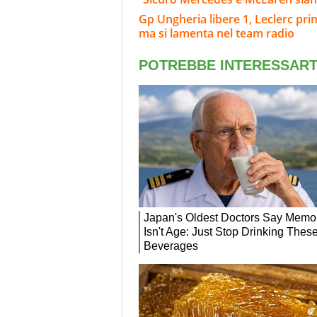
Gp Ungheria libere 1, Leclerc pri
ma si lamenta nel team radio