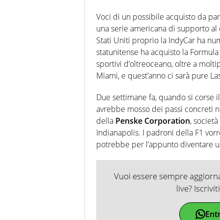
Voci di un possibile acquisto da pa
una serie americana di supporto al 
Stati Uniti proprio la IndyCar ha n
statunitense ha acquisto la Formula
sportivi d’oltreoceano, oltre a molti
Miami, e quest’anno ci sarà pure La
Due settimane fa, quando si corse i
avrebbe mosso dei passi concreti nel
della
Penske Corporation
, societ
Indianapolis. I padroni della F1 vor
potrebbe per l’appunto diventare un
Vuoi essere sempre aggiornat
live? Iscrivi
Ent