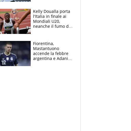
Sinner si conferma
terzo. Quanti malori
Kelly Doualla porta
a Montreal
l'Italia in finale ai
Mondiali U20,
neanche il fumo di
un incendio la frena
sui 100 metri
Fiorentina,
Mastantuono
accende la febbre
argentina e Adani
impazzisce. Ma
Antognoni ‘rovina la
festa’ a Commisso