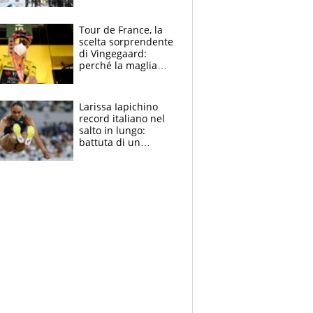
rito della Norvegia
di Haaland e
compagni
Tour de France, la
scelta sorprendente
di Vingegaard:
perché la maglia
gialla indossa la
mascherina, il
rischio da evitare
Larissa Iapichino
record italiano nel
salto in lungo:
battuta di un
centimetro mamma
Fiona May