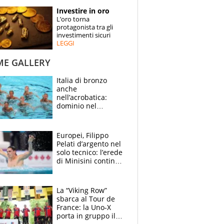
STORIE
Investire in oro
L’oro torna
SPECIALI
protagonista tra gli
investimenti sicuri
LEGGI
ESPERTI
ME GALLERY
CONTATTI
Italia di bronzo
anche
nell’acrobatica:
dominio nel
medagliere, ora
tocca a Ceccon, Curti
e compagni
Europei, Filippo
continuare
Pelati d’argento nel
solo tecnico: l’erede
di Minisini continua
a stupire, Los
Angeles è già nel
mirino
La “Viking Row”
sbarca al Tour de
France: la Uno-X
porta in gruppo il