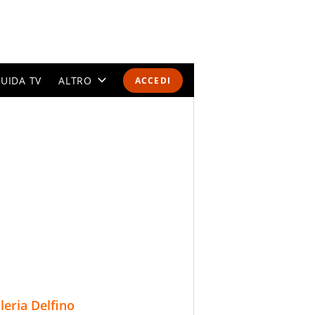
UIDA TV
ALTRO
ACCEDI
CALENDARI E CLASSIFICHE
ALTRI SPORT
MONDIALI 2026
OLIMPIADI
GOSSIP
LIFESTYLE
lleria Delfino