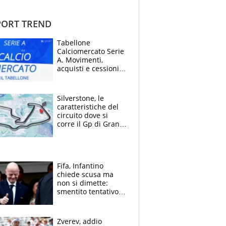
ORT TREND
Tabellone
Calciomercato Serie
A. Movimenti,
acquisti e cessioni:
estate 2026-27
Silverstone, le
caratteristiche del
circuito dove si
corre il Gp di Gran
Bretagna del
Motomondiale
Fifa, Infantino
chiede scusa ma
non si dimette:
smentito tentativo di
corruzione al
Marocco
Zverev, addio