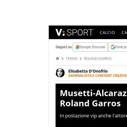
CALCIO
C
Seguici su:
Google Discover
Fonti pr
TENNIS
ROLAND GARROS
Elisabetta D'Onofrio
GIORNALISTA E CONTENT CREATO
Giornalista professionista dal 
soprattutto di calcio, di sport
Musetti-Alcaraz
nell'ambito della creazione di 
ruolo di libero. Cura una classi
Roland Garros
In postazione vip anche l'att
Lisa, per seguire in diretta e d
venerdì 6 giugno.