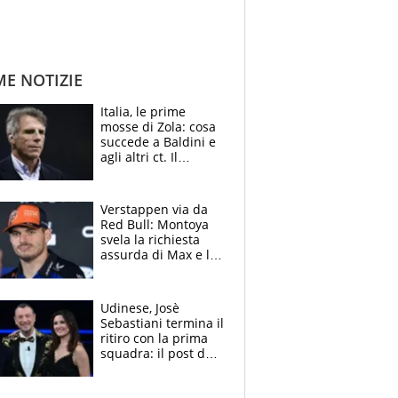
ME NOTIZIE
Italia, le prime
mosse di Zola: cosa
succede a Baldini e
agli altri ct. Il
Borussia tenta un
altro sgarbo agli
azzurri
Verstappen via da
Red Bull: Montoya
svela la richiesta
assurda di Max e lo
avverte: “Sicuro
Mercedes e
McLaren siano
Udinese, Josè
meglio?”
Sebastiani termina il
ritiro con la prima
squadra: il post del
figlio di Amadeus e
Sanremo sullo