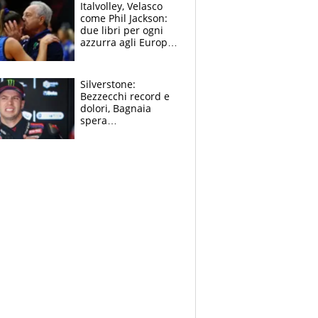
sfondo
Italvolley, Velasco
come Phil Jackson:
due libri per ogni
azzurra agli Europei.
Quello per Sylla è
“geniale”
Silverstone:
Bezzecchi record e
dolori, Bagnaia
spera
nell'antidolorifico,
Marquez si tira fuori
e vota Aprilia