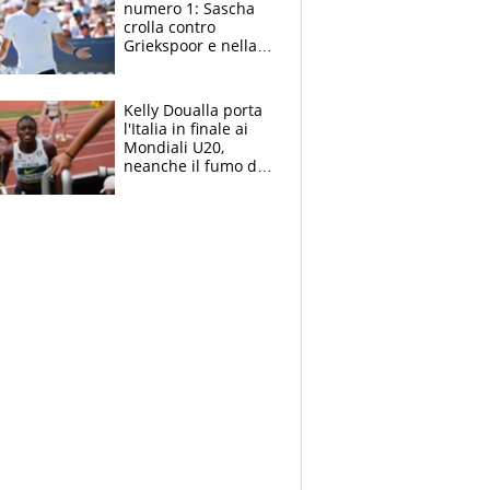
numero 1: Sascha
crolla contro
Griekspoor e nella
sfida a due con
Sinner si conferma
terzo. Quanti malori
Kelly Doualla porta
a Montreal
l'Italia in finale ai
Mondiali U20,
neanche il fumo di
un incendio la frena
sui 100 metri