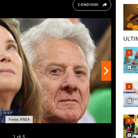
CONDIVIDI
ULTI
Fonte: ANSA
1
di
5