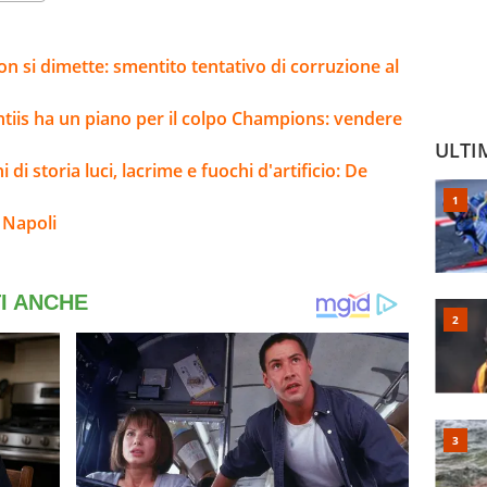
on si dimette: smentito tentativo di corruzione al
ntiis ha un piano per il colpo Champions: vendere
ULTI
i di storia luci, lacrime e fuochi d'artificio: De
 Napoli