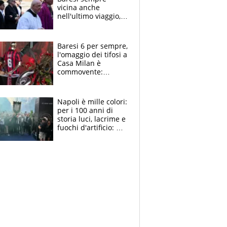
vicina anche
nell'ultimo viaggio,
la moglie Maura, i
figli e i suoi cari
circondati
Baresi 6 per sempre,
dall'affetto dei tifosi
l'omaggio dei tifosi a
Casa Milan è
commovente:
maglie, bandiere,
sciarpe, lacrime e
bigliettini
Napoli è mille colori:
per i 100 anni di
storia luci, lacrime e
fuochi d'artificio: De
Laurentiis salta al
coro anti-Juve