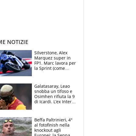
ME NOTIZIE
Silverstone, Alex
Marquez super in
FP1. Marc lavora per
la Sprint (come
Martin), bene
Bezzecchi
Galatasaray, Leao
snobba un tifoso e
Osimhen rifiuta la 9
di Icardi. L’ex Inter
furioso: lo schiaffo
al club
Beffa Paltrinieri, 4°
al fotofinish nella
knockout agli
Europei: la Senna