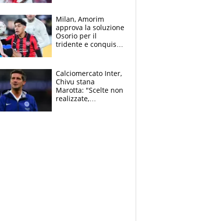
Cacciamani
Milan, Amorim
approva la soluzione
Osorio per il
tridente e conquista
Jashari: la frecciata
dello svizzero all'ex
Allegri
Calciomercato Inter,
Chivu stana
Marotta: "Scelte non
realizzate,
dobbiamo
completare la
squadra"