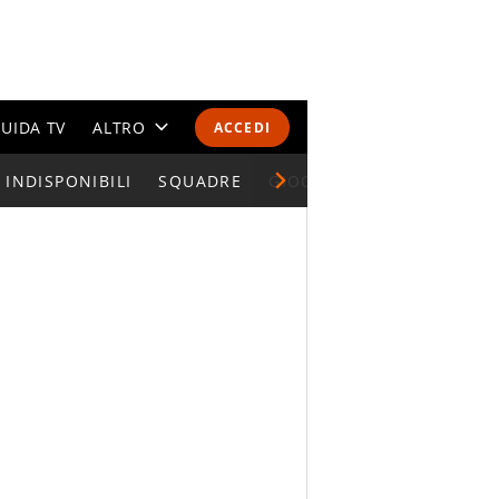
UIDA TV
ALTRO
ACCEDI
INDISPONIBILI
CALENDARI E CLASSIFICHE
SQUADRE
GIOCATORI SERIE A
ALTRI SPORT
MONDIALI 2026
OLIMPIADI
GOSSIP
LIFESTYLE