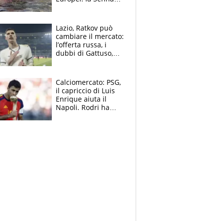
regala (quasi) solo
amarezze a Greg
Lazio, Ratkov può
cambiare il mercato:
l’offerta russa, i
dubbi di Gattuso,
Pinamonti, Gimenez
e il nome a sorpresa
Calciomercato: PSG,
il capriccio di Luis
Enrique aiuta il
Napoli. Rodri ha
scelto il Barça,
Maresca vuole Enzo
Fernandez