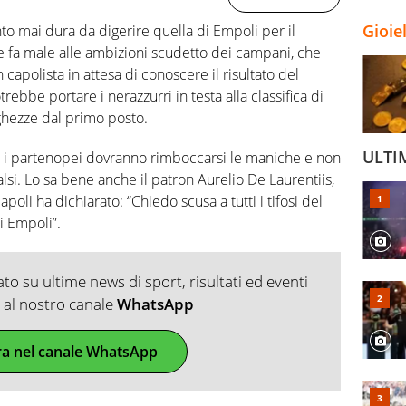
Gioie
nto mai dura da digerire quella di Empoli per il
e fa male alle ambizioni scudetto dei campani, che
 capolista in attesa di conoscere il risultato del
ebbe portare i nerazzurri in testa alla classifica di
nghezze dal primo posto.
ULTI
re i partenopei dovranno rimboccarsi le maniche e non
falsi. Lo sa bene anche il patron Aurelio De Laurentiis,
poli ha dichiarato: “Chiedo scusa a tutti i tifosi del
i Empoli”.
o su ultime news di sport, risultati ed eventi
ti al nostro canale
WhatsApp
ra nel canale WhatsApp