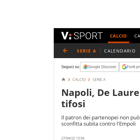
CALCIO
C
SERIE A
CALENDARIO
Seguici su:
Google Discover
Fonti pr
CALCIO
SERIE A
Napoli, De Laure
tifosi
Il patron dei partenopei non può 
sconfitta subita contro l'Empoli
27/04/22 13:06