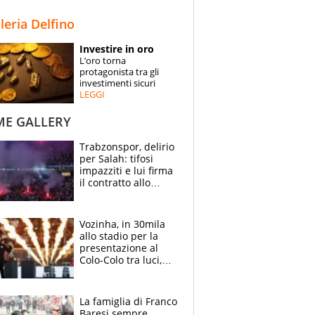
STORIE
lleria Delfino
SPECIALI
Investire in oro
L’oro torna
ESPERTI
protagonista tra gli
investimenti sicuri
LEGGI
CONTATTI
ME GALLERY
Trabzonspor, delirio
per Salah: tifosi
impazziti e lui firma
il contratto allo
stadio
Vozinha, in 30mila
allo stadio per la
presentazione al
Colo-Colo tra luci,
spettacolo, elicotteri
e paracadutisti
La famiglia di Franco
Baresi sempre