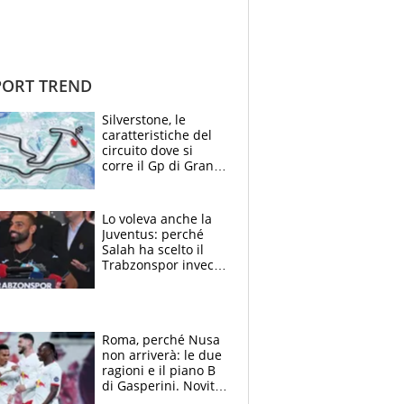
ORT TREND
Silverstone, le
caratteristiche del
circuito dove si
corre il Gp di Gran
Bretagna del
Motomondiale
Lo voleva anche la
Juventus: perché
Salah ha scelto il
Trabzonspor invece
di un top club
Roma, perché Nusa
non arriverà: le due
ragioni e il piano B
di Gasperini. Novità
su Pellegrini e