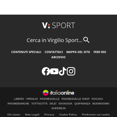
Cerca in Virgilio Sport...
CONTENUTI SPECIALI
CONTATTACI
MAPPA DEL SITO
FEED RSS
ARCHIVIO
LIBERO
VIRGILIO
PAGINEGIALLE
PAGINEGIALLE SHOP
PGCASA
PAGINEBIANCHE
TUTTOCITTÀ
DILEI
SIVIAGGIA
QUIFINANZA
BUONISSIMO
SUPEREVA
Chi siamo
Note Legali
Privacy
Cookie Policy
Preferenze sui cookie