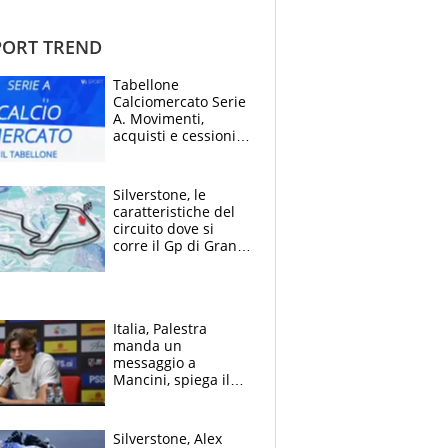
ORT TREND
Tabellone
Calciomercato Serie
A. Movimenti,
acquisti e cessioni:
estate 2026-27
Silverstone, le
caratteristiche del
circuito dove si
corre il Gp di Gran
Bretagna del
Motomondiale
Italia, Palestra
manda un
messaggio a
Mancini, spiega il
motivo del no
all’Inter e lancia
l'alleanza con
Silverstone, Alex
Donnarumma