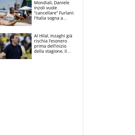
Mondiali, Daniele
Inzoli vuole
“cancellare” Furlani:
l'Italia sogna a
Eugene. Castellani
da record, Succo in
finale
Al Hilal, Inzaghi già
rischia l’esonero
prima dell’inizio
della stagione, il
retroscena