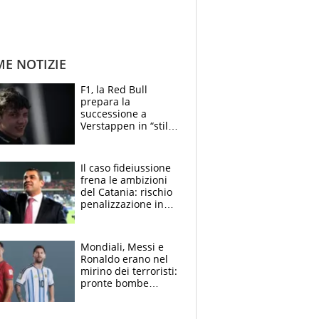
ME NOTIZIE
F1, la Red Bull
prepara la
successione a
Verstappen in “stile
Antonelli”. Colapinto
derubato, che
attacco all’Italia
Il caso fideiussione
frena le ambizioni
del Catania: rischio
penalizzazione in
classifica, cosa
succede?
Mondiali, Messi e
Ronaldo erano nel
mirino dei terroristi:
pronte bombe
contro la Pulce