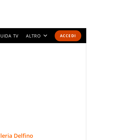
UIDA TV
ALTRO
ACCEDI
CALENDARI E CLASSIFICHE
ALTRI SPORT
MONDIALI 2026
OLIMPIADI
GOSSIP
LIFESTYLE
lleria Delfino