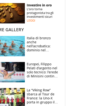
STORIE
Investire in oro
L’oro torna
SPECIALI
protagonista tra gli
investimenti sicuri
LEGGI
ESPERTI
ME GALLERY
CONTATTI
Italia di bronzo
anche
nell’acrobatica:
dominio nel
medagliere, ora
tocca a Ceccon, Curti
e compagni
Europei, Filippo
continuare
Pelati d’argento nel
solo tecnico: l’erede
di Minisini continua
a stupire, Los
Angeles è già nel
mirino
La “Viking Row”
sbarca al Tour de
France: la Uno-X
porta in gruppo il