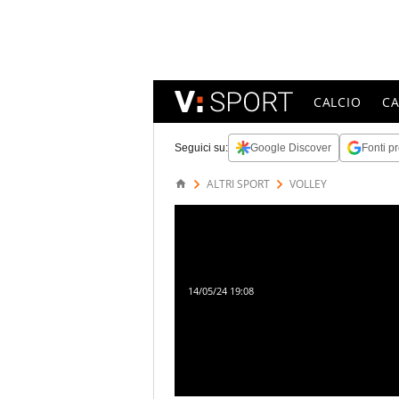
CALCIO
C
Seguici su:
Google Discover
Fonti pr
ALTRI SPORT
VOLLEY
14/05/24 19:08