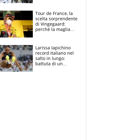
rito della Norvegia
di Haaland e
compagni
Tour de France, la
scelta sorprendente
di Vingegaard:
perché la maglia
gialla indossa la
mascherina, il
rischio da evitare
Larissa Iapichino
record italiano nel
salto in lungo:
battuta di un
centimetro mamma
Fiona May