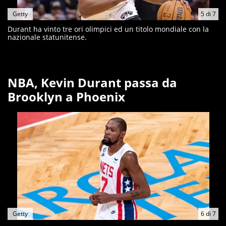
Getty
5
di
7
Durant ha vinto tre ori olimpici ed un titolo mondiale con la
nazionale statunitense.
NBA, Kevin Durant passa da
Brooklyn a Phoenix
Getty
6
di
7